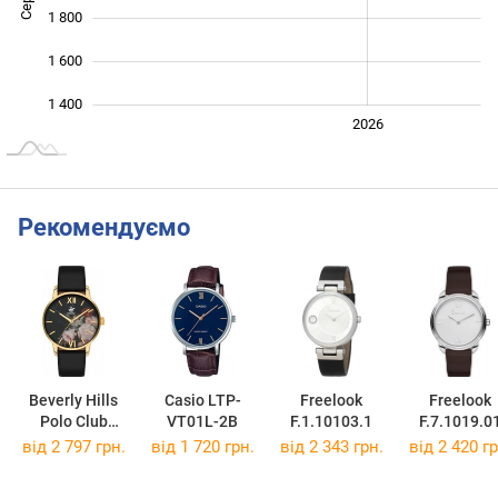
1 800
1 600
1 400
2024
2025
2028
2026
L
Рекомендуємо
Beverly Hills
Casio LTP-
Freelook
Freelook
Polo Club
VT01L-2B
F.1.10103.1
F.7.1019.0
BH9673-02
від 2 797 грн.
від 1 720 грн.
від 2 343 грн.
від 2 420 гр