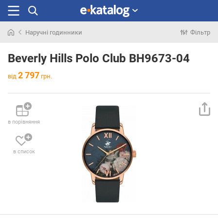
Наручні годинники
Фільтр
Шукали
раніше
Beverly Hills Polo Club BH9673-04
2 797
від
грн.
в порівняння
в список