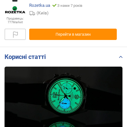
Rozetka.ua
З нами 7 років
(Київ)
Продавець:
777Market
Перейти в магазин
Корисні статті