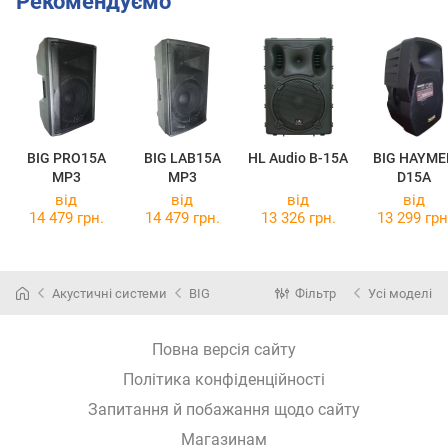
Рекомендуємо
BIG PRO15A
BIG LAB15A
HL Audio B-15A
BIG HAYME
MP3
MP3
D15A
від
від
від
від
14 479 грн.
14 479 грн.
13 326 грн.
13 299 грн
Акустичні системи
BIG
Фільтр
Усі моделі
Повна версія сайту
Політика конфіденційності
Запитання й побажання щодо сайту
Магазинам