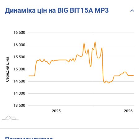
Динаміка цін на BIG BIT15A MP3
16 500
 500
 000
 000
16 000
15 500
Середня ціна
15 000
13 500
14 500
14 000
13 500
Січ. 2025
Лип.
2027
2025
2026
L