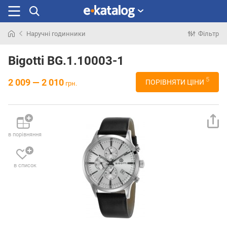
Наручні годинники
Фільтр
Шукали
раніше
Bigotti BG.1.10003-1
5
2 009 — 2 010
ПОРІВНЯТИ ЦІНИ
грн.
в порівняння
в список