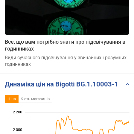
Все, що вам потрібно знати про підсвічування в
годинниках
Види сучасного підсвічування у звичайних і розумних
годинниках
Динаміка цін на Bigotti BG.1.10003-1
Ціна
К-сть магазинів
 300
 500
 700
 400
 200
 000
2 200
2 000