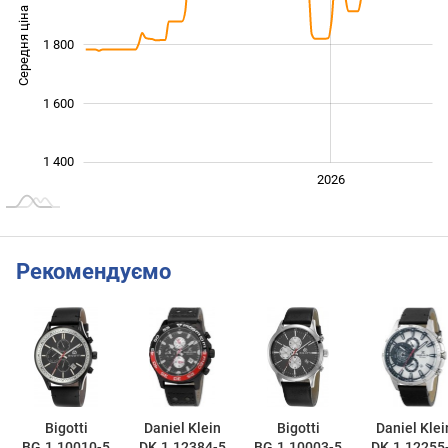
Середня ціна
1 800
1 500
1 600
1 400
2024
2025
2028
2026
L
Рекомендуємо
Bigotti
Daniel Klein
Bigotti
Daniel Klei
BG.1.10010-5
DK.1.12384-5
BG.1.10003-5
DK.1.12255