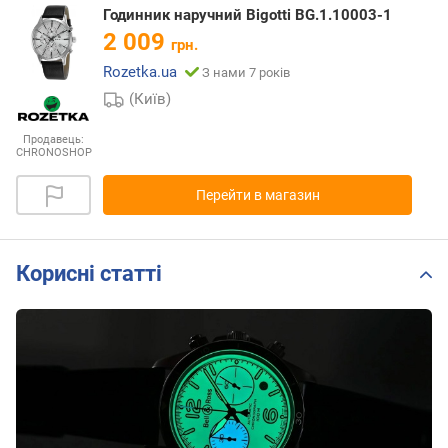
Годинник наручний Bigotti BG.1.10003-1
2 009
грн.
Rozetka.ua
З нами 7 років
(Київ)
Продавець:
CHRONOSHOP
Перейти в магазин
Корисні статті