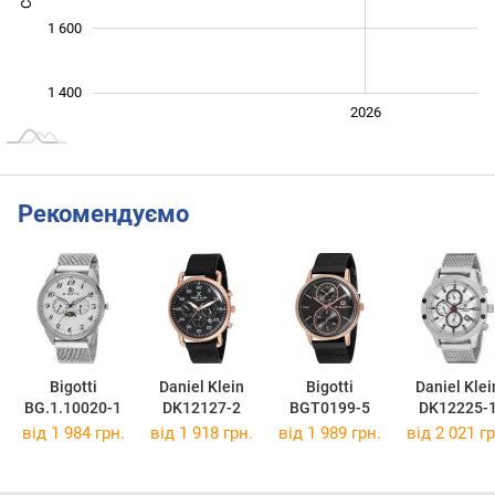
1 600
1 400
2024
2025
2028
2026
L
Рекомендуємо
Bigotti
Daniel Klein
Bigotti
Daniel Klei
BG.1.10020-1
DK12127-2
BGT0199-5
DK12225-
від 1 984 грн.
від 1 918 грн.
від 1 989 грн.
від 2 021 гр