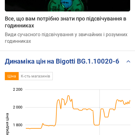
Все, що вам потрібно знати про підсвічування в
годинниках
Види сучасного підсвічування у звичайних і розумних
годинниках
Динаміка цін на Bigotti BG.1.10020-6
Ціна
К-сть магазинів
 300
 500
 700
 400
 200
 000
2 200
2 000
Середня ціна
1 800
1 500