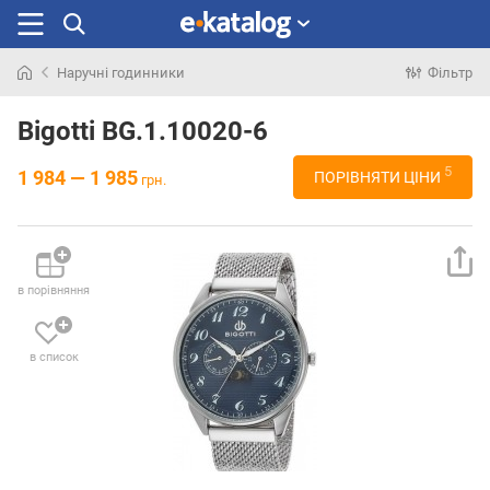
Наручні годинники
Фільтр
Шукали
раніше
Bigotti BG.1.10020-6
5
1 984 — 1 985
ПОРІВНЯТИ ЦІНИ
грн.
в порівняння
в список