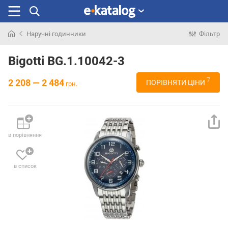
Наручні годинники
Фільтр
Шукали
раніше
Bigotti BG.1.10042-3
7
2 208 — 2 484
ПОРІВНЯТИ ЦІНИ
грн.
в порівняння
в список