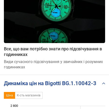
Все, що вам потрібно знати про підсвічування в
годинниках
Види сучасного підсвічування у звичайних і розумних
годинниках
Динаміка цін на Bigotti BG.1.10042-3
Ціна
К-сть магазинів
 800
 900
 100
 300
 000
 600
2 800