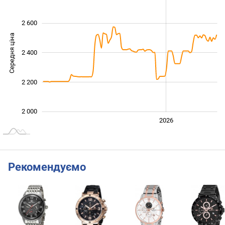
2 600
Середня ціна
2 400
2 000
2 200
2 000
2024
2025
2028
2026
L
Рекомендуємо