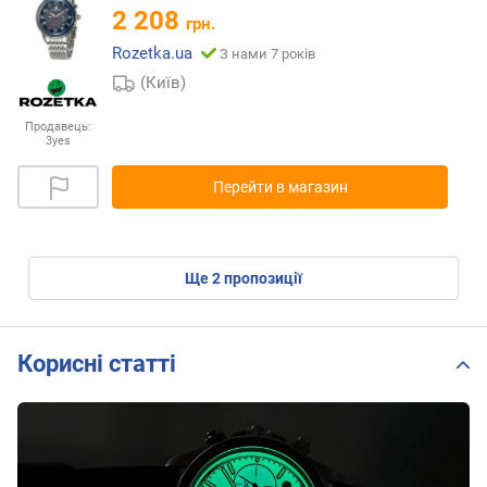
2 208
грн.
Rozetka.ua
З нами 7 років
(Київ)
Продавець:
3yes
Перейти в магазин
ще
2
пропозиції
Корисні статті