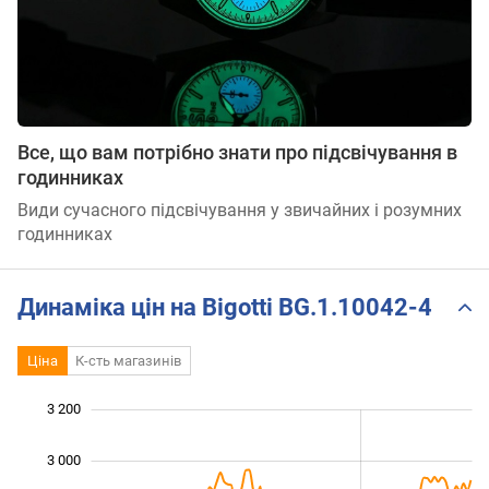
Все, що вам потрібно знати про підсвічування в
годинниках
Види сучасного підсвічування у звичайних і розумних
годинниках
Динаміка цін на Bigotti BG.1.10042-4
Ціна
К-сть магазинів
3 200
 800
 000
 400
3 000