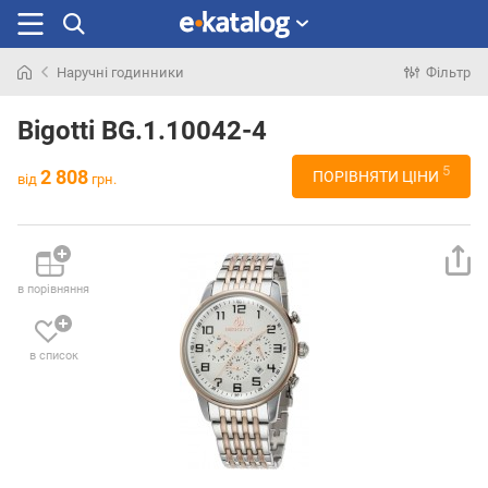
Наручні годинники
Фільтр
Шукали
раніше
Bigotti BG.1.10042-4
5
2 808
ПОРІВНЯТИ ЦІНИ
від
грн.
в порівняння
в список