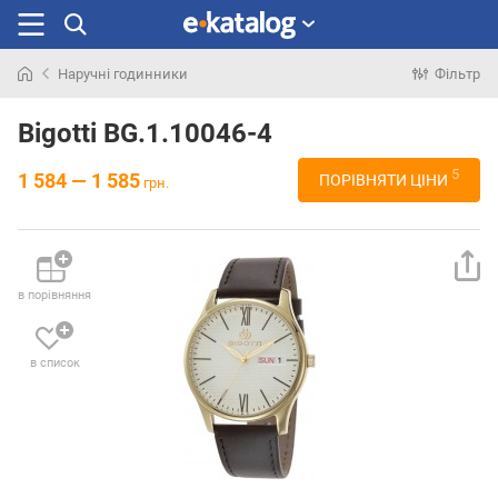
Наручні годинники
Фільтр
Шукали
раніше
Bigotti BG.1.10046-4
5
1 584 — 1 585
ПОРІВНЯТИ ЦІНИ
грн.
в порівняння
в список