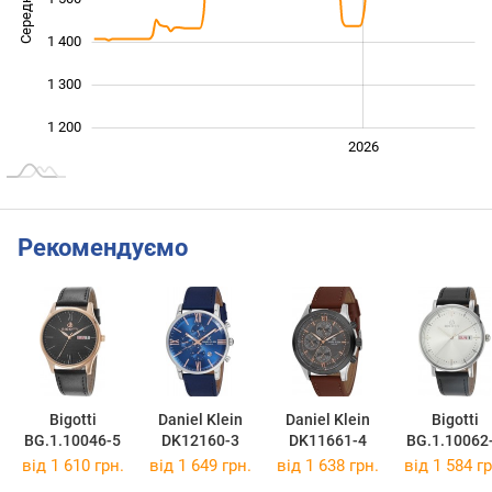
1 400
1 300
1 200
2024
2025
2028
2026
L
Рекомендуємо
Bigotti
Daniel Klein
Daniel Klein
Bigotti
BG.1.10046-5
DK12160-3
DK11661-4
BG.1.10062
від 1 610 грн.
від 1 649 грн.
від 1 638 грн.
від 1 584 гр