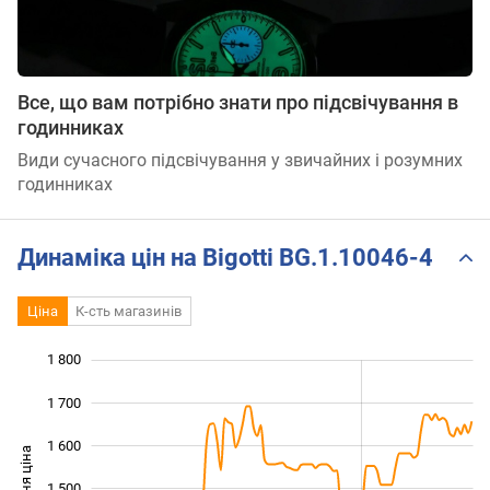
Все, що вам потрібно знати про підсвічування в
годинниках
Види сучасного підсвічування у звичайних і розумних
годинниках
Динаміка цін на Bigotti BG.1.10046-4
Ціна
К-сть магазинів
1 800
 000
 100
 900
1 700
1 600
Середня ціна
1 500
1 200