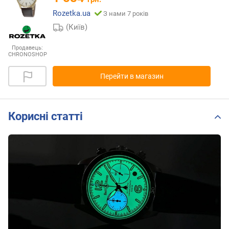
Rozetka.ua
З нами 7 років
(Київ)
Продавець:
CHRONOSHOP
Перейти в магазин
Корисні статті