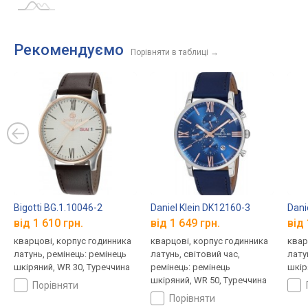
Рекомендуємо
Порівняти в таблиці
→
Bigotti BG.1.10046-2
Daniel Klein DK12160-3
Dani
від 1 610 грн.
від 1 649 грн.
від 
кварцові, корпус годинника
кварцові, корпус годинника
квар
латунь, ремінець: ремінець
латунь, світовий час,
лату
шкіряний, WR 30, Туреччина
ремінець: ремінець
шкір
шкіряний, WR 50, Туреччина
порівняти
порівняти