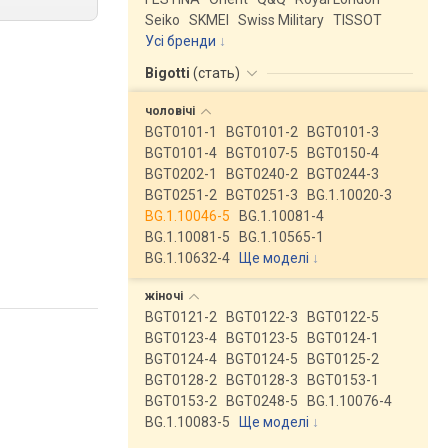
Seiko
SKMEI
Swiss Military
TISSOT
Усі бренди
Bigotti
(
стать
)
чоловічі
BGT0101-1
BGT0101-2
BGT0101-3
BGT0101-4
BGT0107-5
BGT0150-4
BGT0202-1
BGT0240-2
BGT0244-3
BGT0251-2
BGT0251-3
BG.1.10020-3
BG.1.10046-5
BG.1.10081-4
BG.1.10081-5
BG.1.10565-1
BG.1.10632-4
Ще моделі
↓
жіночі
BGT0121-2
BGT0122-3
BGT0122-5
BGT0123-4
BGT0123-5
BGT0124-1
BGT0124-4
BGT0124-5
BGT0125-2
BGT0128-2
BGT0128-3
BGT0153-1
BGT0153-2
BGT0248-5
BG.1.10076-4
BG.1.10083-5
Ще моделі
↓