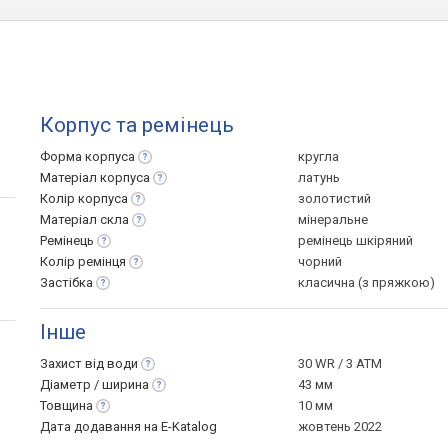
Корпус та ремінець
Форма
корпуса
кругла
Матеріал
корпуса
латунь
Колір
корпуса
золотистий
Матеріал
скла
мінеральне
Ремінець
ремінець шкіряний
Колір
ремінця
чорний
Застібка
класична (з пряжкою)
Інше
Захист від
води
30 WR / 3 ATM
Діаметр /
ширина
43 мм
Товщина
10 мм
Дата додавання на E-Katalog
жовтень 2022