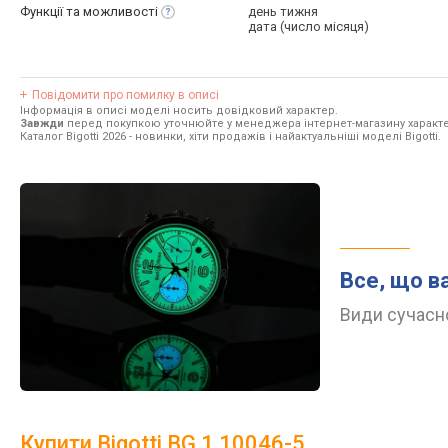
Функції та
можливості
день тижня
дата (число місяця)
Повідомити про помилку в описі
Інформація в описі моделі носить довідковий характер.
Завжди
перед покупкою уточнюйте у менеджера інтернет-магазину характе
Каталог Bigotti 2026
- новинки, хіти продажів і найактуальніші моделі Bigotti.
Все, що в
Види сучасно
Купити Bigotti BG.1.10046-5