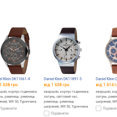
el Klein DK11661-4
Daniel Klein DK11891-5
Daniel Klein
1 638 грн.
від 1 638 грн.
від 1 614 г
цові, корпус годинника
кварцові, корпус годинника
кварцові, ко
нь, ремінець: ремінець
латунь, світовий час,
латунь, ремі
яний, WR 50, Туреччина
ремінець: ремінець
шкіряний, WR
шкіряний, WR 50, Туреччина
порівняти
порівн
порівняти