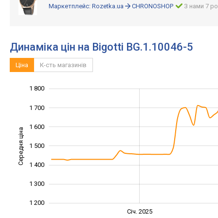
Маркетплейс:
Rozetka.ua
CHRONOSHOP
З нами 7 ро
Динаміка цін на Bigotti BG.1.10046-5
Ціна
К-сть магазинів
1 800
1 000
1 100
1 900
1 700
1 600
Середня ціна
1 500
1 200
1 400
1 300
1 200
Січ. 2027
Лип.
Січ. 2025
L