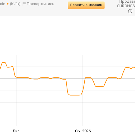
Продаве
ків
(Київ)
Поскаржитись
Перейти в магазин
CHRONO
Лип.
Січ. 2026