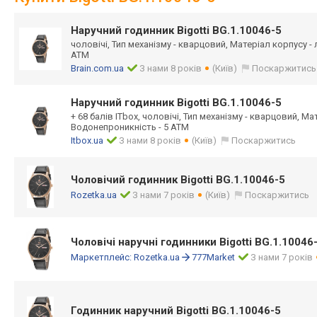
Наручний годинник Bigotti BG.1.10046-5
чоловічі, Тип механізму - кварцовий, Матеріал корпусу -
ATM
Brain.com.ua
З нами 8 років
(Київ)
Поскаржитись
Наручний годинник Bigotti BG.1.10046-5
+ 68 балів ITbox, чоловічі, Тип механізму - кварцовий, Ма
Водонепроникність - 5 ATM
Itbox.ua
З нами 8 років
(Київ)
Поскаржитись
Чоловічий годинник Bigotti BG.1.10046-5
Rozetka.ua
З нами 7 років
(Київ)
Поскаржитись
Чоловічі наручні годинники Bigotti BG.1.10046
Маркетплейс:
Rozetka.ua
777Market
З нами 7 років
Годинник наручний Bigotti BG.1.10046-5