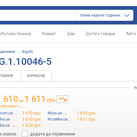
тільки наручні годинники
обутова техніка
Клімат
Дім
Дитячі товари
Авто
одинники
/
Bigotti
G.1.10046-5
ИТАННЯ
КОРИСНЕ
Я
1 610
1 611
грн.
до
няти ціни
→
5
.com.ua
→
1 610 грн.
Itbox.ua
→
1 610 грн.
ka.ua
→
1 610 грн.
Rozetka.ua
→
1 611 грн.
ka.ua
→
1 610 грн.
в список
додати до порівняння