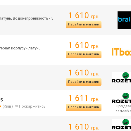
1 610
грн.
 латунь, Водонепроникність - 5
Перейти в магазин
1 610
грн.
теріал корпусу - латунь,
Перейти в магазин
1 610
грн.
Перейти в магазин
1 611
грн.
-5
Продаве
(Київ)
Поскаржитись
Перейти в магазин
777Mark
1 610
грн.