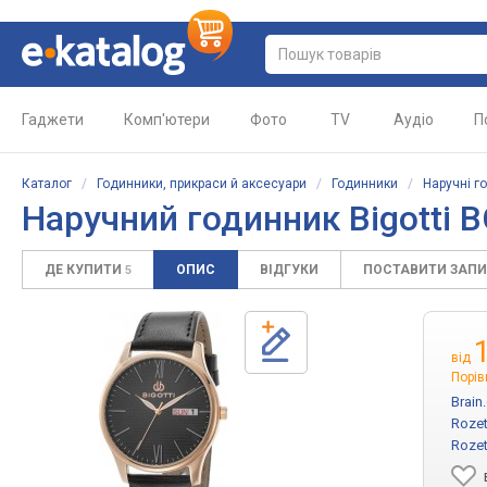
Гаджети
Комп'ютери
Фото
TV
Аудіо
П
Каталог
/
Годинники, прикраси й аксесуари
/
Годинники
/
Наручні г
Наручний годинник Bigotti B
ДЕ КУПИТИ
ОПИС
ВІДГУКИ
ПОСТАВИТИ ЗАП
5
від
Порів
Brain
Rozet
Rozet