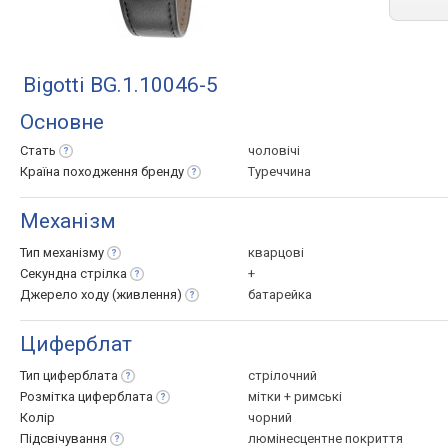
Bigotti BG.1.10046-5
Основне
Стать
чоловічі
Країна походження
бренду
Туреччина
Механізм
Тип
механізму
кварцові
Секундна
стрілка
+
Джерело ходу
(живлення)
батарейка
Циферблат
Тип
циферблата
стрілочний
Розмітка
циферблата
мітки + римські
Колір
чорний
Підсвічування
люмінесцентне покриття