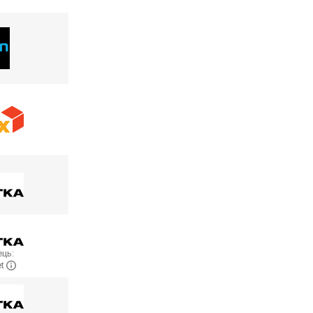
ць:
et