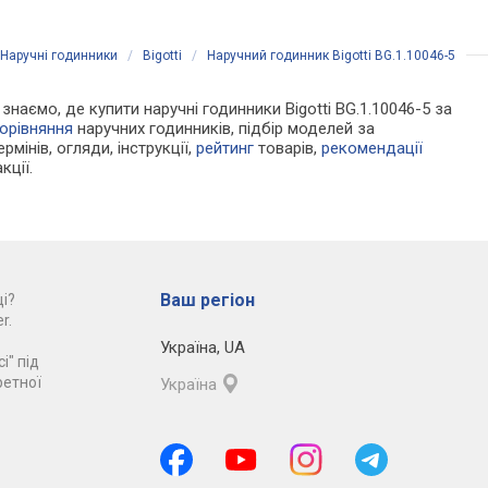
Наручні годинники
/
Bigotti
/
Наручний годинник Bigotti BG.1.10046-5
 знаємо, де купити наручні годинники Bigotti BG.1.10046-5 за
орівняння
наручних годинників, підбір моделей за
рмінів, огляди, інструкції,
рейтинг
товарів,
рекомендації
кції.
Ваш регіон
і?
r.
Україна
,
UA
і" під
ретної
Україна