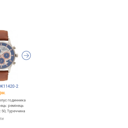
 DK11420-2
Daniel Klein DK12156-5
Daniel Klein DK.1.12
рн.
від 1 638 грн.
від 1 622 грн.
рпус годинника
кварцові, корпус годинника
кварцові, корпус го
нець: ремінець
латунь, світовий час,
латунь, ремінець: ре
 50, Туреччина
ремінець: ремінець
шкіряний, WR 50, Тур
шкіряний, WR 50, Туреччина
яти
порівняти
порівняти