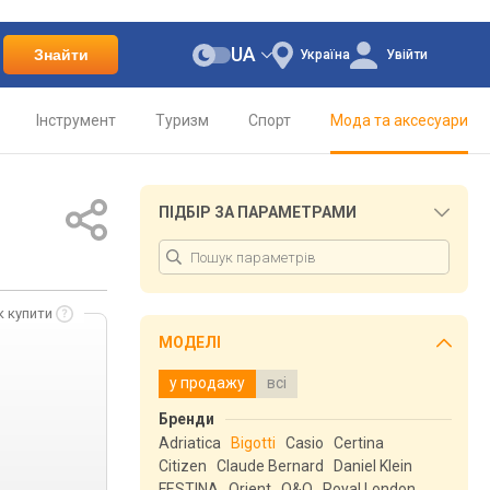
UA
Знайти
Україна
Увійти
Інструмент
Туризм
Спорт
Мода та аксесуари
ПІДБІР ЗА ПАРАМЕТРАМИ
к купити
МОДЕЛІ
у продажу
всі
Бренди
Adriatica
Bigotti
Casio
Certina
Citizen
Claude Bernard
Daniel Klein
FESTINA
Orient
Q&Q
Royal London