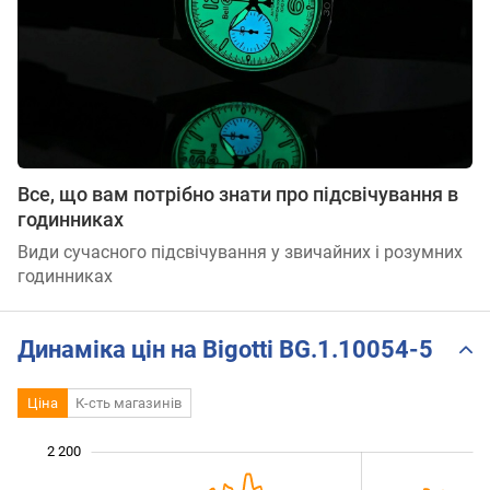
Все, що вам потрібно знати про підсвічування в
годинниках
Види сучасного підсвічування у звичайних і розумних
годинниках
Динаміка цін на Bigotti BG.1.10054-5
Ціна
К-сть магазинів
 300
 500
 700
 400
 200
 000
2 200