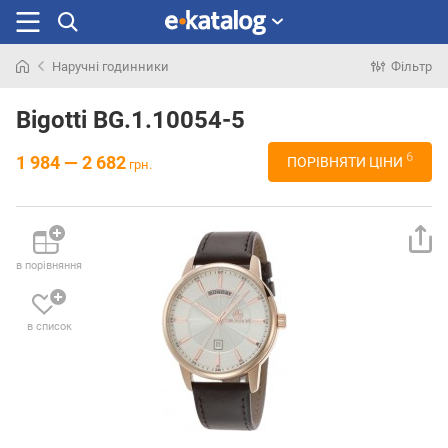
Наручні годинники
Фільтр
Шукали
раніше
Bigotti BG.1.10054-5
6
1 984 — 2 682
ПОРІВНЯТИ ЦІНИ
грн.
в порівняння
в список