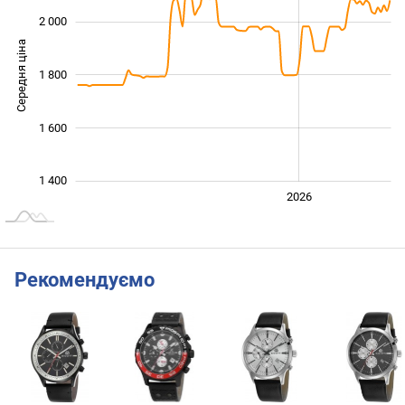
2 000
Середня ціна
1 800
1 500
1 600
1 400
2024
2025
2028
2026
L
Рекомендуємо