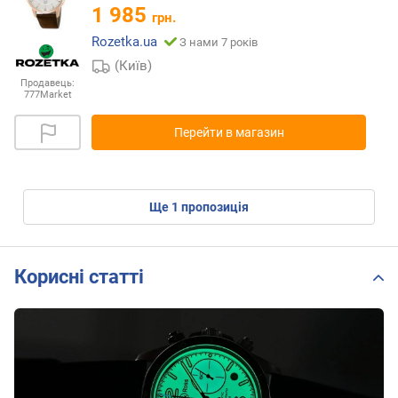
1 985
грн.
Rozetka.ua
З нами 7 років
(Київ)
Продавець:
777Market
Перейти в магазин
ще
1
пропозиція
Корисні статті