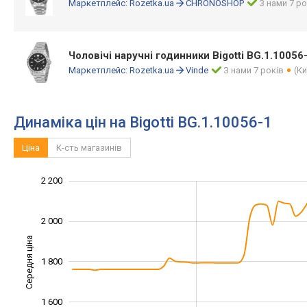
Маркетплейс:
Rozetka.ua
CHRONOSHOP
З нами 7 ро
Чоловічі наручні годинники Bigotti BG.1.10056
Маркетплейс:
Rozetka.ua
Vinde
З нами 7 років
(Ки
Динаміка цін на Bigotti BG.1.10056-1
Ціна
К-сть магазинів
1 300
1 500
1 700
2 400
1 200
1 000
2 200
2 000
Середня ціна
1 800
1 500
1 600