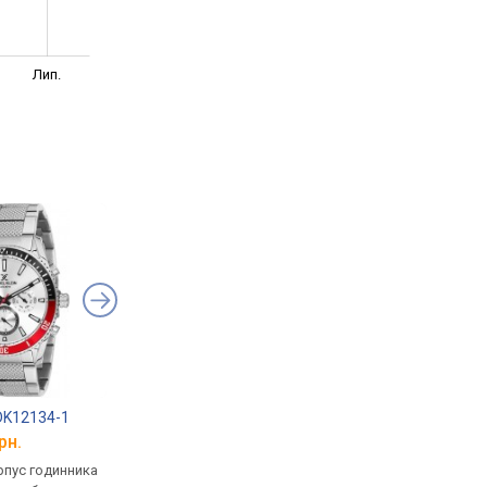
Лип.
 DK12134-1
Bigotti BGT0169-5
Daniel Klein DK1178
рн.
від 1 942 грн.
від 2 094 грн.
рпус годинника
кварцові, корпус годинника
кварцові, корпус го