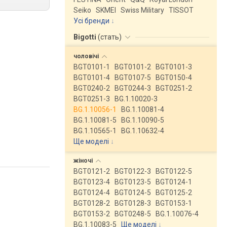
Seiko
SKMEI
Swiss Military
TISSOT
Усі бренди
Bigotti
(
стать
)
чоловічі
BGT0101-1
BGT0101-2
BGT0101-3
BGT0101-4
BGT0107-5
BGT0150-4
BGT0240-2
BGT0244-3
BGT0251-2
BGT0251-3
BG.1.10020-3
BG.1.10056-1
BG.1.10081-4
BG.1.10081-5
BG.1.10090-5
BG.1.10565-1
BG.1.10632-4
Ще моделі
↓
жіночі
BGT0121-2
BGT0122-3
BGT0122-5
BGT0123-4
BGT0123-5
BGT0124-1
BGT0124-4
BGT0124-5
BGT0125-2
BGT0128-2
BGT0128-3
BGT0153-1
BGT0153-2
BGT0248-5
BG.1.10076-4
BG.1.10083-5
Ще моделі
↓