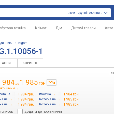
тільки наручні годинники
обутова техніка
Клімат
Дім
Дитячі товари
Авто
одинники
/
Bigotti
G.1.10056-1
ИТАННЯ
КОРИСНЕ
Я
1 984
1 985
грн.
до
няти ціни
→
6
.com.ua
→
1 984 грн.
Itbox.ua
→
1 984 грн.
ka.ua
→
1 984 грн.
Rozetka.ua
→
1 985 грн.
ka.ua
→
1 984 грн.
Rozetka.ua
→
1 985 грн.
в список
додати до порівняння