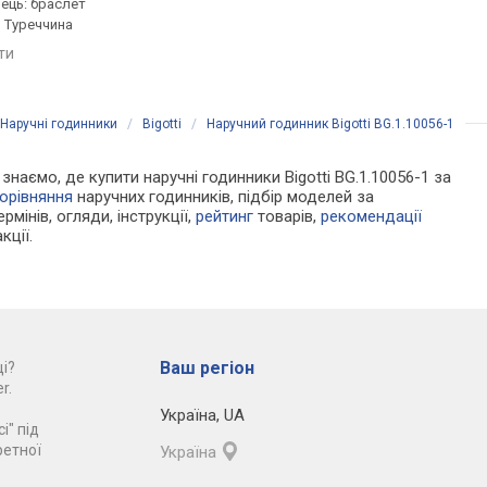
нець: браслет
латунь, ремінець: браслет
латунь, ремінець: бр
, Туреччина
сталь, WR 30, Туреччина
сталь, WR 50, Туречч
яти
порівняти
порівняти
Наручні годинники
/
Bigotti
/
Наручний годинник Bigotti BG.1.10056-1
 знаємо, де купити наручні годинники Bigotti BG.1.10056-1 за
орівняння
наручних годинників, підбір моделей за
рмінів, огляди, інструкції,
рейтинг
товарів,
рекомендації
кції.
Ваш регіон
і?
r.
Україна
,
UA
і" під
ретної
Україна