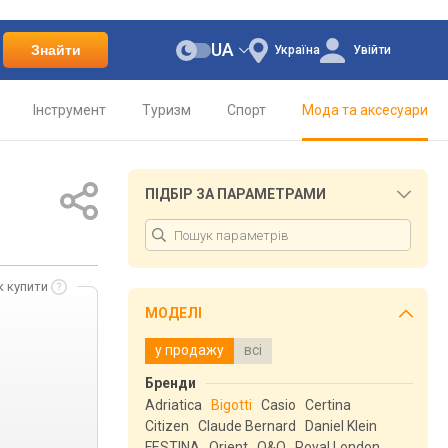
UA
Знайти
Україна
Увійти
Інструмент
Туризм
Спорт
Мода та аксесуари
ПІДБІР ЗА ПАРАМЕТРАМИ
к купити
МОДЕЛІ
у продажу
всі
Бренди
Adriatica
Bigotti
Casio
Certina
Citizen
Claude Bernard
Daniel Klein
FESTINA
Orient
Q&Q
Royal London