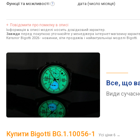
Функції та
можливості
дата (число місяця)
Повідомити про помилку в описі
Інформація в описі моделі носить довідковий характер.
Завжди
перед покупкою уточнюйте у менеджера інтернет-магазину характе
Каталог Bigotti 2026
- новинки, хіти продажів і найактуальніші моделі Bigotti.
Все, що в
Види сучасно
Купити Bigotti BG.1.10056-1
Усі ціни 6
→