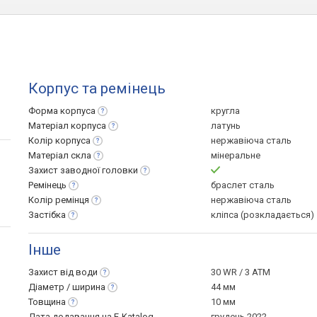
Корпус та ремінець
Форма
корпуса
кругла
Матеріал
корпуса
латунь
Колір
корпуса
нержавіюча сталь
Матеріал
скла
мінеральне
Захист заводної
головки
Ремінець
браслет сталь
Колір
ремінця
нержавіюча сталь
Застібка
кліпса (розкладається)
Інше
Захист від
води
30 WR / 3 ATM
Діаметр /
ширина
44 мм
Товщина
10 мм
Дата додавання на E-Katalog
грудень 2022