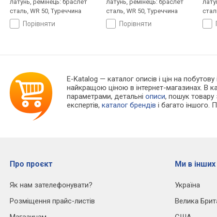
латунь, ремінець: браслет
латунь, ремінець: браслет
лату
сталь, WR 50, Туреччина
сталь, WR 50, Туреччина
стал
порівняти
порівняти
E-Katalog
— каталог описів і цін на побутову 
найкращою ціною в інтернет-магазинах. В 
параметрами, детальні
описи
, пошук товару
експертів,
каталог брендів
і багато іншого. 
Про проєкт
Ми в інших
Як нам зателефонувати?
Україна
Розміщення прайс-листів
Велика Брит