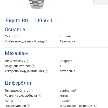
Bigotti BG.1.10056-1
Основне
Стать
чоловічі
Країна походження
бренду
Туреччина
Механізм
Тип
механізму
кварцові
Секундна
стрілка
+
Джерело ходу
(живлення)
батарейка
Циферблат
Тип
циферблата
стрілочний
Розмітка
циферблата
мітки
Колір
чорний
Підсвічування
люмінесцентне покриття