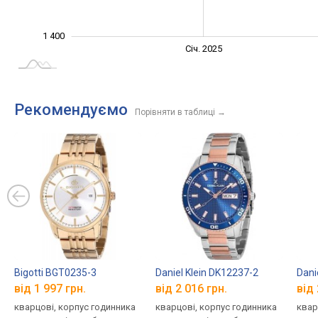
1 400
Січ. 2027
Лип.
Січ. 2025
L
Рекомендуємо
Порівняти в таблиці
→
Bigotti BGT0235-3
Daniel Klein DK12237-2
Dani
від 1 997 грн.
від 2 016 грн.
від 
кварцові, корпус годинника
кварцові, корпус годинника
квар