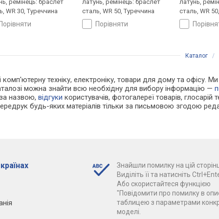
нь, ремінець: браслет
латунь, ремінець: браслет
латунь, ремі
ь, WR 30, Туреччина
сталь, WR 50, Туреччина
сталь, WR 50
порівняти
порівняти
порівн
Каталог
/
і комп'ютерну техніку, електроніку, товари для дому та офісу. Ми
каталозі можна знайти всю необхідну для вибору інформацію —
п
 за назвою,
відгуки
користувачів, фотогалереї товарів, глосарій те
Передрук будь-яких матеріалів тільки за письмовою згодою реда
 країнах
Знайшли помилку на цій сторінц
Виділіть її та натисніть Ctrl+Ente
Або скористайтеся функцією
"Повідомити про помилку в опис
анія
таблицею з параметрами конк
моделі.