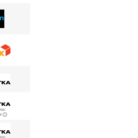
ць:
et
ць: