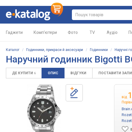
Гаджети
Комп'ютери
Фото
TV
Аудіо
П
Каталог
/
Годинники, прикраси й аксесуари
/
Годинники
/
Наручні г
Наручний годинник Bigotti B
ДЕ КУПИТИ
ОПИС
ВІДГУКИ
ПОСТАВИТИ ЗАП
6
від
Порів
Brain
Rozet
Rozet