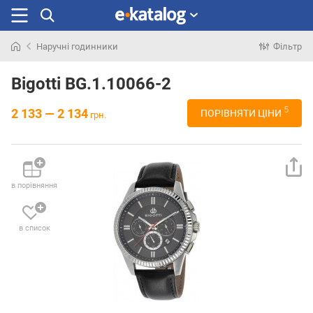
Наручні годинники
Фільтр
Шукали
раніше
Bigotti BG.1.10066-2
5
2 133 — 2 134
ПОРІВНЯТИ ЦІНИ
грн.
в порівняння
в список