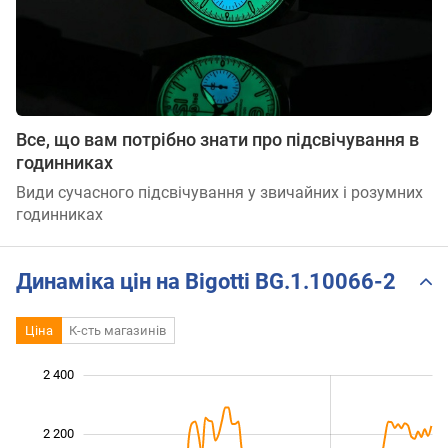
Все, що вам потрібно знати про підсвічування в
годинниках
Види сучасного підсвічування у звичайних і розумних
годинниках
Динаміка цін на Bigotti BG.1.10066-2
Ціна
К-сть магазинів
2 400
 400
 500
 700
 900
 100
 600
 200
2 200