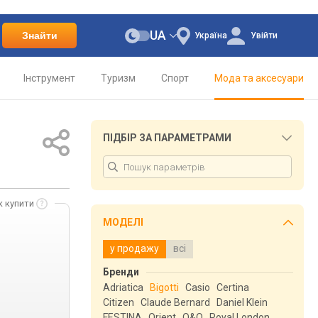
UA
Знайти
Україна
Увійти
Інструмент
Туризм
Спорт
Мода та аксесуари
ПІДБІР ЗА ПАРАМЕТРАМИ
к купити
МОДЕЛІ
у продажу
всі
Бренди
Adriatica
Bigotti
Casio
Certina
Citizen
Claude Bernard
Daniel Klein
FESTINA
Orient
Q&Q
Royal London