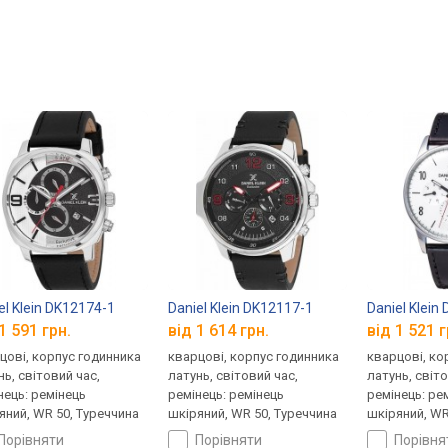
el Klein DK12174-1
Daniel Klein DK12117-1
Daniel Klein
1 591 грн.
від 1 614 грн.
від 1 521 г
цові, корпус годинника
кварцові, корпус годинника
кварцові, ко
нь, світовий час,
латунь, світовий час,
латунь, світо
нець: ремінець
ремінець: ремінець
ремінець: ре
яний, WR 50, Туреччина
шкіряний, WR 50, Туреччина
шкіряний, WR
порівняти
порівняти
порівн