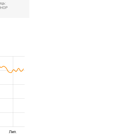
ць:
SHOP
Лип.