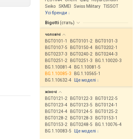
Seiko
SKMEI
Swiss Military
TISSOT
Усі бренди
Bigotti
(
стать
)
чоловічі
BGT0101-1
BGT0101-2
BGT0101-3
BGT0107-5
BGT0150-4
BGT0202-1
BGT0237-3
BGT0240-2
BGT0244-3
BGT0251-2
BGT0251-3
BG.1.10020-3
BG.1.10081-4
BG.1.10081-5
BG.1.10085-3
BG.1.10565-1
BG.1.10632-4
Ще моделі
↓
жіночі
BGT0121-2
BGT0122-3
BGT0122-5
BGT0123-4
BGT0123-5
BGT0124-1
BGT0124-4
BGT0124-5
BGT0125-2
BGT0128-2
BGT0128-3
BGT0153-1
BGT0153-2
BGT0248-5
BG.1.10076-4
BG.1.10083-5
Ще моделі
↓