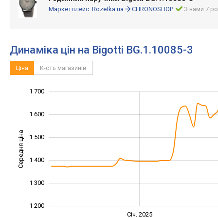
Маркетплейс:
Rozetka.ua
CHRONOSHOP
З нами 7 ро
Динаміка цін на Bigotti BG.1.10085-3
Ціна
К-сть магазинів
1 700
1 000
1 100
1 800
1 600
Середня ціна
1 500
1 200
1 400
1 300
1 200
Січ. 2027
Лип.
Січ. 2025
L