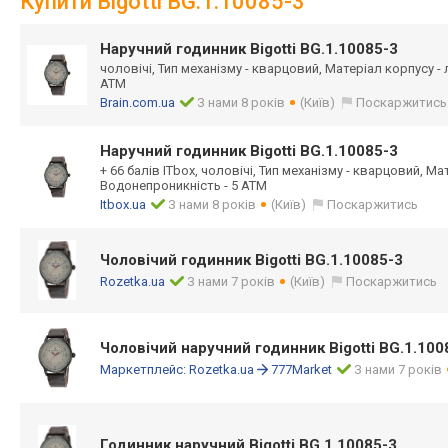
Купити Bigotti BG.1.10085-3
Наручний годинник Bigotti BG.1.10085-3
чоловічі, Тип механізму - кварцовий, Матеріал корпусу -
ATM
Brain.com.ua
З нами 8 років
(Київ)
Поскаржитись
Наручний годинник Bigotti BG.1.10085-3
+ 66 балів ITbox, чоловічі, Тип механізму - кварцовий, Ма
Водонепроникність - 5 ATM
Itbox.ua
З нами 8 років
(Київ)
Поскаржитись
Чоловічий годинник Bigotti BG.1.10085-3
Rozetka.ua
З нами 7 років
(Київ)
Поскаржитись
Чоловічий наручний годинник Bigotti BG.1.100
Маркетплейс:
Rozetka.ua
777Market
З нами 7 років
Годинник наручний Bigotti BG.1.10085-3