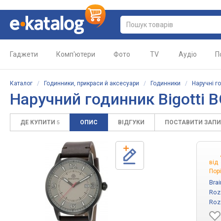
Гаджети
Комп'ютери
Фото
TV
Аудіо
П
Каталог
/
Годинники, прикраси й аксесуари
/
Годинники
/
Наручні г
Наручний годинник Bigotti B
ДЕ КУПИТИ
ОПИС
ВІДГУКИ
ПОСТАВИТИ ЗАП
5
від
Порі
Bra
Roz
Roz