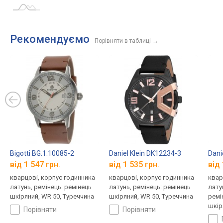
Рекомендуємо
Порівняти в таблиці
→
Bigotti BG.1.10085-2
Daniel Klein DK12234-3
Dani
від 1 547 грн.
від 1 535 грн.
від 
кварцові, корпус годинника
кварцові, корпус годинника
квар
латунь, ремінець: ремінець
латунь, ремінець: ремінець
лату
шкіряний, WR 50, Туреччина
шкіряний, WR 50, Туреччина
ремі
шкір
порівняти
порівняти