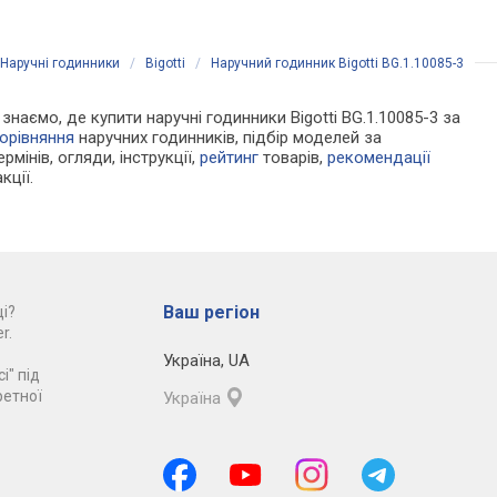
Наручні годинники
/
Bigotti
/
Наручний годинник Bigotti BG.1.10085-3
 знаємо, де купити наручні годинники Bigotti BG.1.10085-3 за
орівняння
наручних годинників, підбір моделей за
рмінів, огляди, інструкції,
рейтинг
товарів,
рекомендації
кції.
Ваш регіон
і?
r.
Україна
,
UA
і" під
ретної
Україна