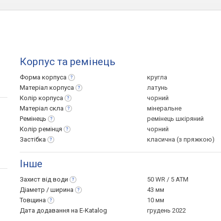
Корпус та ремінець
Форма
корпуса
кругла
Матеріал
корпуса
латунь
Колір
корпуса
чорний
Матеріал
скла
мінеральне
Ремінець
ремінець шкіряний
Колір
ремінця
чорний
Застібка
класична (з пряжкою)
Інше
Захист від
води
50 WR / 5 ATM
Діаметр /
ширина
43 мм
Товщина
10 мм
Дата додавання на E-Katalog
грудень 2022