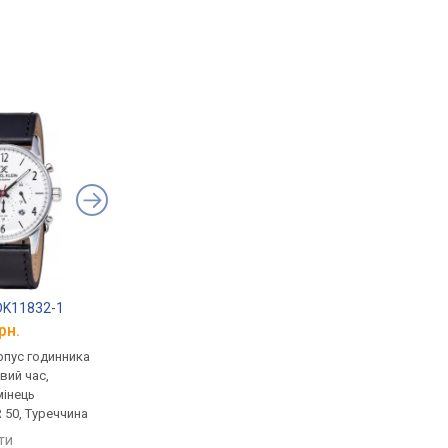
 DK11832-1
Daniel Klein DK11817-6
SKMEI 9318BEBK
рн.
від 1 638 грн.
від 595 грн.
рпус годинника
кварцові, корпус годинника
кварцові, корпус го
вий час,
латунь, світовий час,
латунь, ремінець: ре
мінець
ремінець: ремінець
шкіряний, Китай
 50, Туреччина
шкіряний, WR 50, Туреччина
порівняти
яти
порівняти