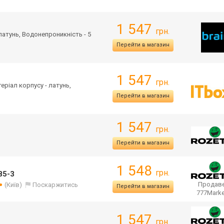
1 547
грн.
 латунь, Водонепроникність - 5
Перейти в магазин
1 547
грн.
теріал корпусу - латунь,
Перейти в магазин
1 547
грн.
Перейти в магазин
1 548
грн.
85-3
Продаве
(Київ)
Поскаржитись
Перейти в магазин
777Mark
1 547
грн.