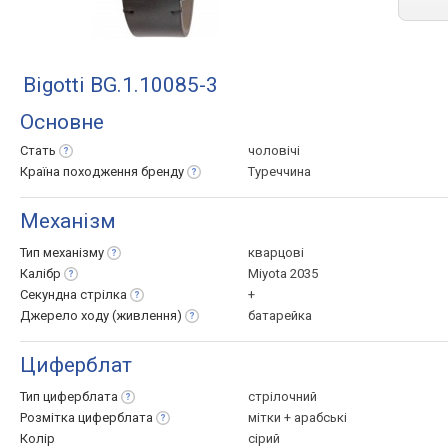
Bigotti BG.1.10085-3
Основне
Стать
чоловічі
Країна походження
бренду
Туреччина
Механізм
Тип
механізму
кварцові
Калібр
Miyota 2035
Секундна
стрілка
+
Джерело ходу
(живлення)
батарейка
Циферблат
Тип
циферблата
стрілочний
Розмітка
циферблата
мітки + арабські
Колір
сірий