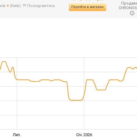
Продаве
ків
(Київ)
Поскаржитись
Перейти в магазин
CHRONO
Лип.
Січ. 2026