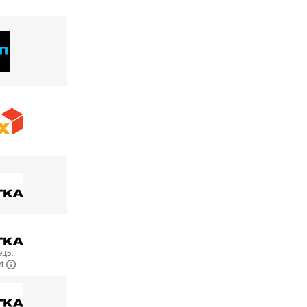
ць:
et