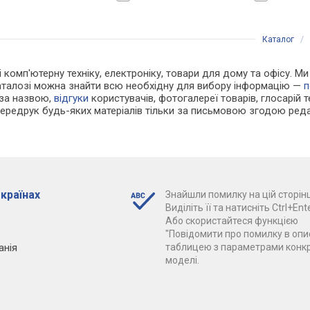
Каталог
/
і комп'ютерну техніку, електроніку, товари для дому та офісу. Ми
каталозі можна знайти всю необхідну для вибору інформацію —
п
 за назвою,
відгуки
користувачів, фотогалереї товарів, глосарій те
Передрук будь-яких матеріалів тільки за письмовою згодою реда
 країнах
Знайшли помилку на цій сторінц
Виділіть її та натисніть Ctrl+Ente
Або скористайтеся функцією
"Повідомити про помилку в опис
анія
таблицею з параметрами конк
моделі.