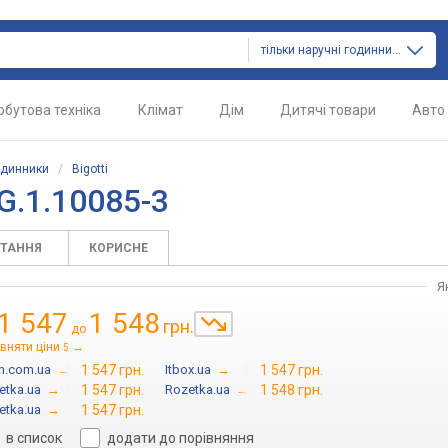
тільки наручні годинники
обутова техніка
Клімат
Дім
Дитячі товари
Авто
одинники
/
Bigotti
G.1.10085-3
ИТАННЯ
КОРИСНЕ
Я
1 547
1 548
грн.
до
вняти ціни
→
5
in.com.ua
→
1 547 грн.
Itbox.ua
→
1 547 грн.
etka.ua
→
1 547 грн.
Rozetka.ua
→
1 548 грн.
etka.ua
→
1 547 грн.
в список
додати до порівняння