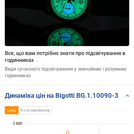
Все, що вам потрібно знати про підсвічування в
годинниках
Види сучасного підсвічування у звичайних і розумних
годинниках
Динаміка цін на Bigotti BG.1.10090-3
Ціна
К-сть магазинів
2 600
 600
 700
 900
 100
 300
 800
 400