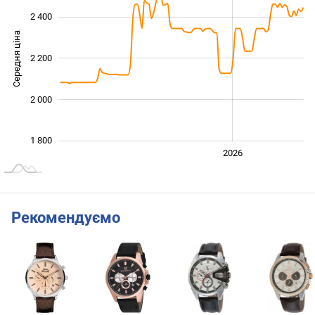
2 400
Середня ціна
2 200
1 800
2 000
1 800
2024
2025
2028
2026
L
Рекомендуємо