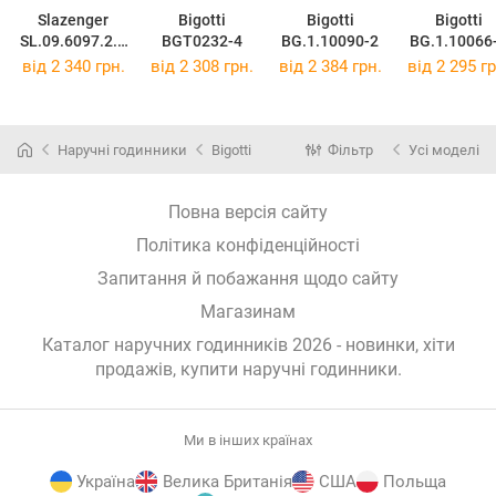
Slazenger
Bigotti
Bigotti
Bigotti
SL.09.6097.2.0
BGT0232-4
BG.1.10090-2
BG.1.10066
1
від 2 340 грн.
від 2 308 грн.
від 2 384 грн.
від 2 295 гр
Наручні годинники
Bigotti
Фільтр
Усі моделі
Повна версія сайту
Політика конфіденційності
Запитання й побажання щодо сайту
Магазинам
Каталог наручних годинників 2026 - новинки, хіти
продажів,
купити наручні годинники
.
Ми в інших країнах
Україна
Велика Британія
США
Польща