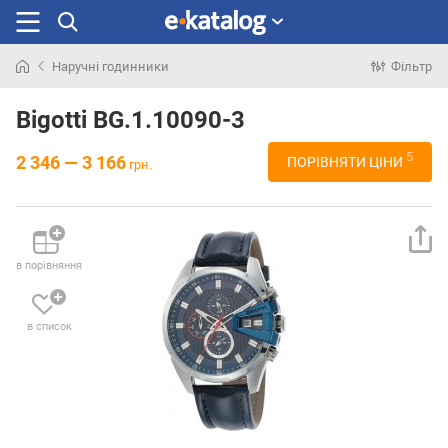
Наручні годинники
Фільтр
Шукали
раніше
Bigotti BG.1.10090-3
5
2 346 — 3 166
ПОРІВНЯТИ ЦІНИ
грн.
в порівняння
в список