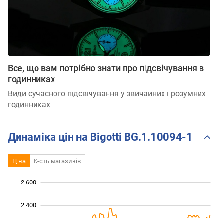
Все, що вам потрібно знати про підсвічування в
годинниках
Види сучасного підсвічування у звичайних і розумних
годинниках
Динаміка цін на Bigotti BG.1.10094-1
Ціна
К-сть магазинів
 500
 700
 900
 800
 400
 200
2 600
2 400