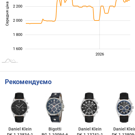
Середня ціна
2 200
1 700
2 000
1 800
1 600
2024
2025
2028
2026
L
Рекомендуємо
Daniel Klein
Bigotti
Daniel Klein
Daniel Klei
DK.1.13834-1
BG.1.10094-6
DK.1.13741-1
DK.1.13809