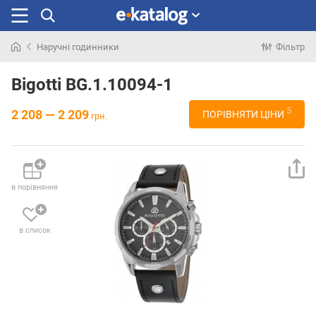
Наручні годинники
Фільтр
Шукали
раніше
Bigotti BG.1.10094-1
5
2 208 — 2 209
ПОРІВНЯТИ ЦІНИ
грн.
в порівняння
в список