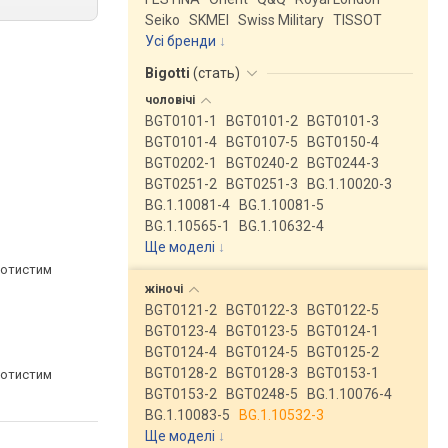
Seiko
SKMEI
Swiss Military
TISSOT
Усі бренди
Bigotti
(
стать
)
чоловічі
BGT0101-1
BGT0101-2
BGT0101-3
BGT0101-4
BGT0107-5
BGT0150-4
BGT0202-1
BGT0240-2
BGT0244-3
BGT0251-2
BGT0251-3
BG.1.10020-3
BG.1.10081-4
BG.1.10081-5
BG.1.10565-1
BG.1.10632-4
Ще моделі
↓
лотистим
жіночі
BGT0121-2
BGT0122-3
BGT0122-5
BGT0123-4
BGT0123-5
BGT0124-1
BGT0124-4
BGT0124-5
BGT0125-2
BGT0128-2
BGT0128-3
BGT0153-1
лотистим
BGT0153-2
BGT0248-5
BG.1.10076-4
BG.1.10083-5
BG.1.10532-3
Ще моделі
↓