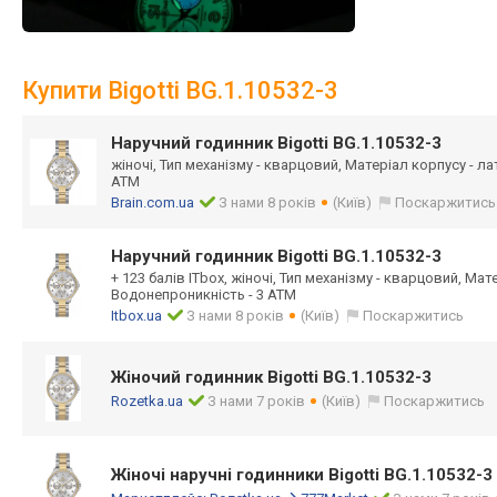
Купити Bigotti BG.1.10532-3
Наручний годинник Bigotti BG.1.10532-3
жіночі, Тип механізму - кварцовий, Матеріал корпусу - л
АТМ
Brain.com.ua
З нами 8 років
(Київ)
Поскаржитись
Наручний годинник Bigotti BG.1.10532-3
+ 123 балів ITbox, жіночі, Тип механізму - кварцовий, Мат
Водонепроникність - 3 АТМ
Itbox.ua
З нами 8 років
(Київ)
Поскаржитись
Жіночий годинник Bigotti BG.1.10532-3
Rozetka.ua
З нами 7 років
(Київ)
Поскаржитись
Жіночі наручні годинники Bigotti BG.1.10532-3