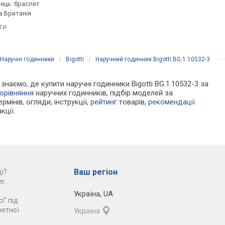
нець: браслет
латунь, ремінець: браслет
латунь, ремінець: бр
а Британія
сталь, WR 30, Туреччина
сталь, WR 30, Туречч
яти
порівняти
порівняти
Наручні годинники
/
Bigotti
/
Наручний годинник Bigotti BG.1.10532-3
 знаємо, де купити наручні годинники Bigotti BG.1.10532-3 за
орівняння
наручних годинників, підбір моделей за
рмінів, огляди, інструкції,
рейтинг
товарів,
рекомендації
кції.
Ваш регіон
і?
r.
Україна
,
UA
і" під
ретної
Україна