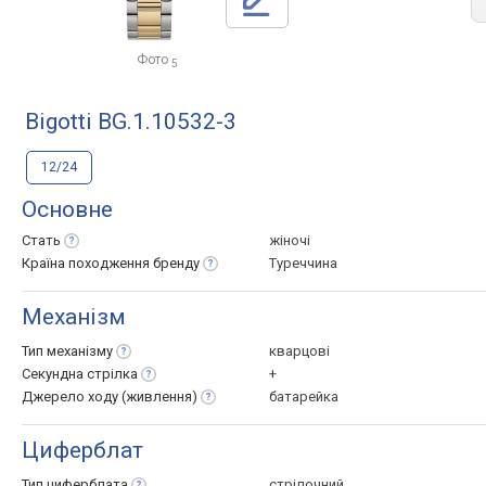
Фото
5
Bigotti BG.1.10532-3
12/24
Основне
Стать
жіночі
Країна походження
бренду
Туреччина
Механізм
Тип
механізму
кварцові
Секундна
стрілка
+
Джерело ходу
(живлення)
батарейка
Циферблат
Тип
циферблата
стрілочний