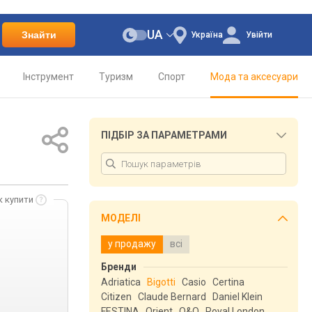
UA
Знайти
Україна
Увійти
Інструмент
Туризм
Спорт
Мода та аксесуари
ПІДБІР ЗА ПАРАМЕТРАМИ
к купити
МОДЕЛІ
у продажу
всі
Бренди
Adriatica
Bigotti
Casio
Certina
Citizen
Claude Bernard
Daniel Klein
FESTINA
Orient
Q&Q
Royal London