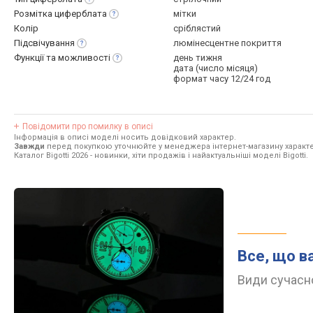
Розмітка
циферблата
мітки
Колір
сріблястий
Підсвічування
люмінесцентне покриття
Функції та
можливості
день тижня
дата (число місяця)
формат часу 12/24 год
Повідомити про помилку в описі
Інформація в описі моделі носить довідковий характер.
Завжди
перед покупкою уточнюйте у менеджера інтернет-магазину характе
Каталог Bigotti 2026
- новинки, хіти продажів і найактуальніші моделі Bigotti.
Все, що в
Види сучасно