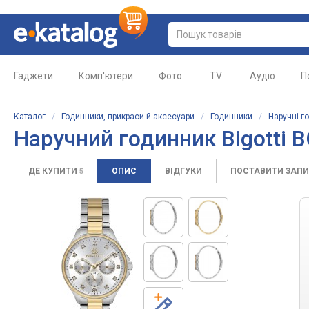
Гаджети
Комп'ютери
Фото
TV
Аудіо
П
Каталог
/
Годинники, прикраси й аксесуари
/
Годинники
/
Наручні г
Наручний годинник Bigotti B
ДЕ КУПИТИ
ОПИС
ВІДГУКИ
ПОСТАВИТИ ЗАП
5