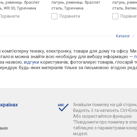
нь, ремінець: браслет
латунь, ремінець: браслет
латунь, ремі
ь, WR 30, Туреччина
сталь, Туреччина
сталь, Велик
порівняти
порівняти
порівн
Каталог
/
і комп'ютерну техніку, електроніку, товари для дому та офісу. Ми
каталозі можна знайти всю необхідну для вибору інформацію —
п
 за назвою,
відгуки
користувачів, фотогалереї товарів, глосарій те
Передрук будь-яких матеріалів тільки за письмовою згодою реда
 країнах
Знайшли помилку на цій сторінц
Виділіть її та натисніть Ctrl+Ente
Або скористайтеся функцією
"Повідомити про помилку в опис
анія
таблицею з параметрами конк
моделі.