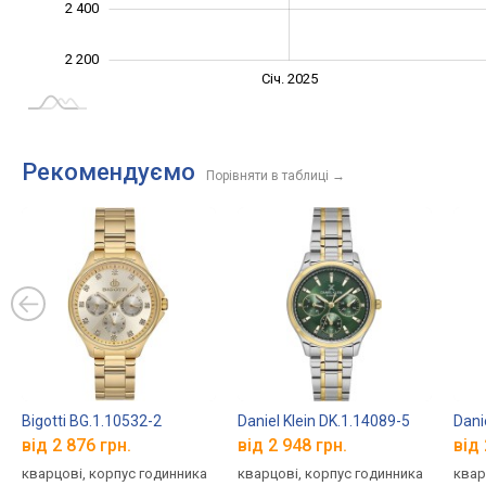
2 400
2 200
Січ. 2027
Жовт.
Жовт.
Лип.
Квіт.
Квіт.
Січ. 2025
L
Рекомендуємо
Порівняти в таблиці
→
Bigotti BG.1.10532-2
Daniel Klein DK.1.14089-5
Dani
від 2 876 грн.
від 2 948 грн.
від 
кварцові, корпус годинника
кварцові, корпус годинника
квар