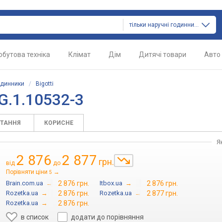
тільки наручні годинники
обутова техніка
Клімат
Дім
Дитячі товари
Авто
одинники
/
Bigotti
G.1.10532-3
ИТАННЯ
КОРИСНЕ
Я
2 876
2 877
грн.
від
до
Порівняти ціни
→
5
Brain.com.ua
→
2 876 грн.
Itbox.ua
→
2 876 грн.
Rozetka.ua
→
2 876 грн.
Rozetka.ua
→
2 877 грн.
Rozetka.ua
→
2 876 грн.
в список
додати до порівняння