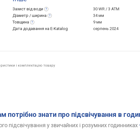
Захист від
води
30 WR / 3 ATM
Діаметр /
ширина
34 мм
Товщина
9 мм
Дата додавання на E-Katalog
серпень 2024
ристики і комплектацію товару
ам потрібно знати про підсвічування в год
го підсвічування у звичайних і розумних годинниках