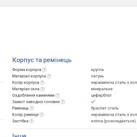
Корпус та ремінець
Форма
корпуса
кругла
Матеріал
корпуса
латунь
Колір
корпуса
нержавіюча сталь з зо
Матеріал
скла
мінеральне
Оздоблення
каменями
циферблат
Захист заводної
головки
Ремінець
браслет сталь
Колір
ремінця
нержавіюча сталь з зо
Застібка
кліпса (розкладається)
Інше