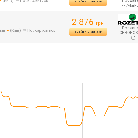
Продаве
(Київ)
Поскаржитись
Перейти в магазин
777Mark
2 876
грн.
Продаве
ків
(Київ)
Поскаржитись
Перейти в магазин
CHRONO