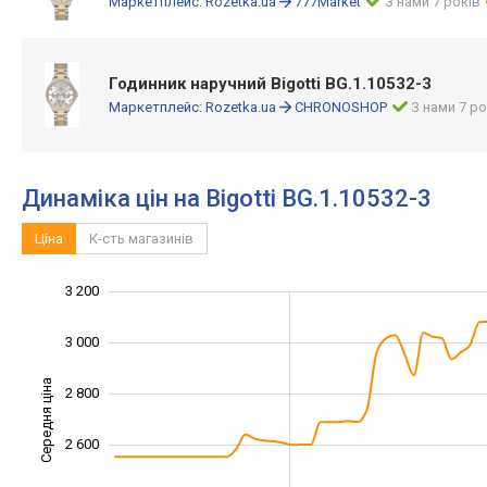
Маркетплейс:
Rozetka.ua
777Market
З нами 7 років
Годинник наручний Bigotti BG.1.10532-3
Маркетплейс:
Rozetka.ua
CHRONOSHOP
З нами 7 ро
Динаміка цін на Bigotti BG.1.10532-3
Ціна
К-сть магазинів
3 200
1 800
2 000
3 400
3 000
Середня ціна
2 800
2 200
2 600