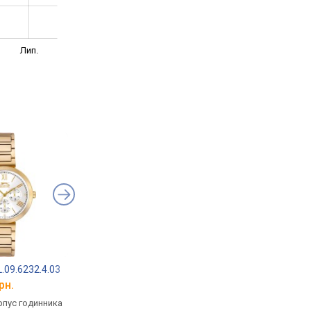
Лип.
.09.6232.4.03
Daniel Klein DK11038-2
Daniel Klein DK.1.14
рн.
від 2 276 грн.
від 3 019 грн.
рпус годинника
кварцові, корпус годинника
кварцові, корпус го