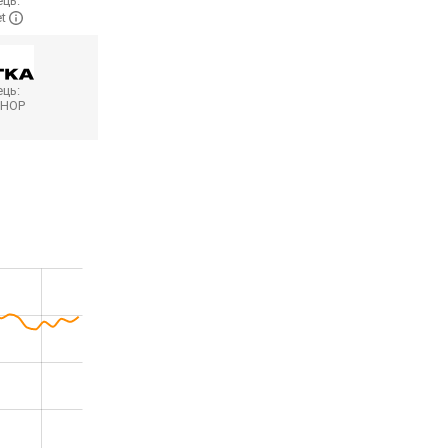
ць:
et
ць:
SHOP