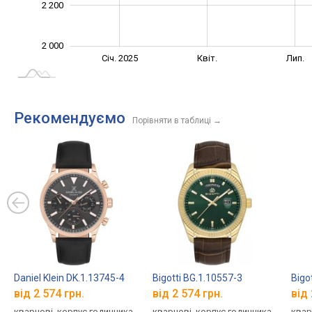
2 200
2 000
Жовт.
Жовт.
Січ. 2025
Квіт.
Лип.
L
Рекомендуємо
Порівняти в таблиці
→
Daniel Klein DK.1.13745-4
Bigotti BG.1.10557-3
Bigo
від 2 574 грн.
від 2 574 грн.
від 
кварцові, корпус годинника
кварцові, корпус годинника
квар