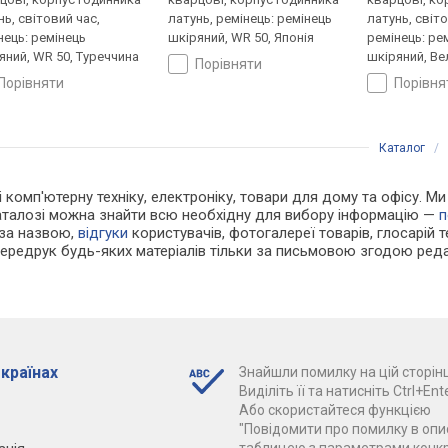
нь, світовий час,
латунь, ремінець: ремінець
латунь, світо
нець: ремінець
шкіряний, WR 50, Японія
ремінець: ре
яний, WR 50, Туреччина
шкіряний, Ве
порівняти
порівняти
порівн
Каталог
/
і комп'ютерну техніку, електроніку, товари для дому та офісу. Ми
каталозі можна знайти всю необхідну для вибору інформацію —
п
 за назвою,
відгуки
користувачів, фотогалереї товарів, глосарій те
Передрук будь-яких матеріалів тільки за письмовою згодою реда
 країнах
Знайшли помилку на цій сторінц
Виділіть її та натисніть Ctrl+Ente
Або скористайтеся функцією
"Повідомити про помилку в опис