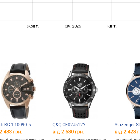
Жовт.
Січ. 2026
Квіт.
tti BG.1.10090-5
Q&Q CE02J512Y
Slazenger SL
2 483 грн.
від 2 580 грн.
від 2 428 г
цові, корпус годинника
кварцові, корпус годинника
кварцові, ко