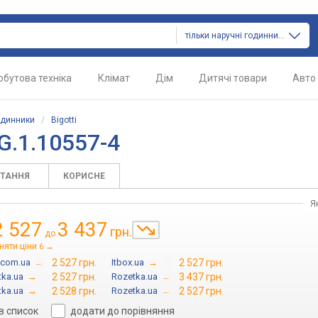
тільки наручні годинники
обутова техніка
Клімат
Дім
Дитячі товари
Авто
одинники
/
Bigotti
G.1.10557-4
ИТАННЯ
КОРИСНЕ
Я
2 527
3 437
грн.
до
няти ціни
→
6
.com.ua
→
2 527 грн.
Itbox.ua
→
2 527 грн.
tka.ua
→
2 527 грн.
Rozetka.ua
→
3 437 грн.
tka.ua
→
2 528 грн.
Rozetka.ua
→
2 527 грн.
в список
додати до порівняння