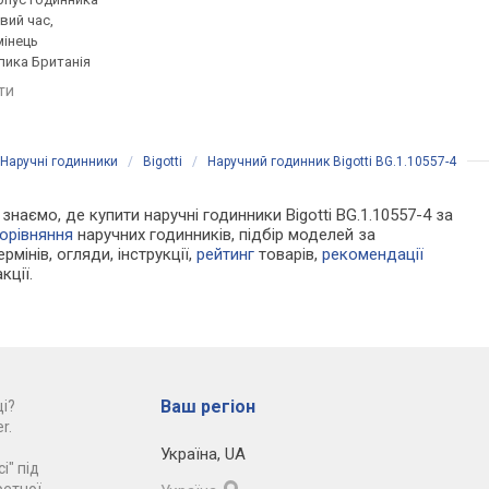
вий час,
латунь, ремінець: ремінець
латунь, світовий час,
мінець
шкіряний, WR 30, Туреччина
ремінець: ремінець
лика Британія
шкіряний, WR 50, Тур
порівняти
яти
порівняти
Наручні годинники
/
Bigotti
/
Наручний годинник Bigotti BG.1.10557-4
 знаємо, де купити наручні годинники Bigotti BG.1.10557-4 за
орівняння
наручних годинників, підбір моделей за
рмінів, огляди, інструкції,
рейтинг
товарів,
рекомендації
кції.
Ваш регіон
і?
r.
Україна
,
UA
і" під