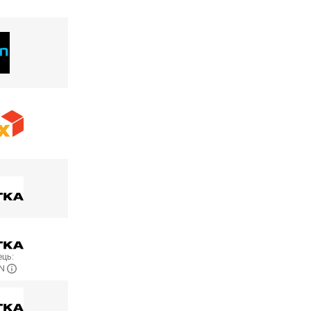
ць:
ON