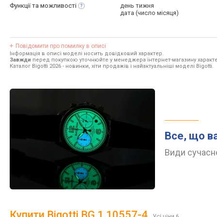
Функції та
можливості
день тижня
дата (число місяця)
Повідомити про помилку в описі
Інформація в описі моделі носить довідковий характер.
Завжди
перед покупкою уточнюйте у менеджера інтернет-магазину характе
Каталог Bigotti 2026
- новинки, хіти продажів і найактуальніші моделі Bigotti.
Все, що в
Види сучасно
Купити Bigotti BG.1.10557-4
Усі ціни 6
→