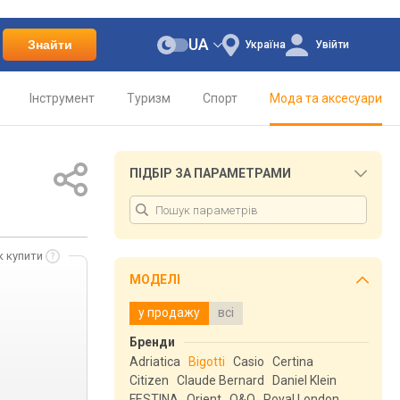
UA
Знайти
Україна
Увійти
Інструмент
Туризм
Спорт
Мода та аксесуари
ПІДБІР ЗА ПАРАМЕТРАМИ
к купити
МОДЕЛІ
у продажу
всі
Бренди
Adriatica
Bigotti
Casio
Certina
Citizen
Claude Bernard
Daniel Klein
FESTINA
Orient
Q&Q
Royal London