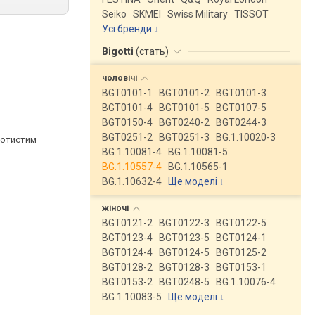
Seiko
SKMEI
Swiss Military
TISSOT
Усі бренди
Bigotti
(
стать
)
чоловічі
BGT0101-1
BGT0101-2
BGT0101-3
BGT0101-4
BGT0101-5
BGT0107-5
BGT0150-4
BGT0240-2
BGT0244-3
BGT0251-2
BGT0251-3
BG.1.10020-3
лотистим
BG.1.10081-4
BG.1.10081-5
BG.1.10557-4
BG.1.10565-1
BG.1.10632-4
Ще моделі
↓
жіночі
BGT0121-2
BGT0122-3
BGT0122-5
BGT0123-4
BGT0123-5
BGT0124-1
BGT0124-4
BGT0124-5
BGT0125-2
BGT0128-2
BGT0128-3
BGT0153-1
BGT0153-2
BGT0248-5
BG.1.10076-4
BG.1.10083-5
Ще моделі
↓