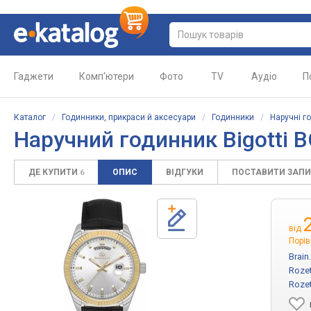
Гаджети
Комп'ютери
Фото
TV
Аудіо
П
Каталог
/
Годинники, прикраси й аксесуари
/
Годинники
/
Наручні г
Наручний годинник Bigotti B
ДЕ КУПИТИ
ОПИС
ВІДГУКИ
ПОСТАВИТИ ЗАП
6
від
Порів
Brain
Roze
Roze