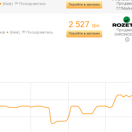
Продаве
(Київ)
Поскаржитись
Перейти в магазин
777Mark
2 527
грн.
Продаве
ків
(Київ)
Поскаржитись
Перейти в магазин
CHRONO