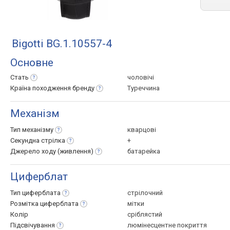
Bigotti BG.1.10557-4
Основне
Стать
чоловічі
Країна походження
бренду
Туреччина
Механізм
Тип
механізму
кварцові
Секундна
стрілка
+
Джерело ходу
(живлення)
батарейка
Циферблат
Тип
циферблата
стрілочний
Розмітка
циферблата
мітки
Колір
сріблястий
Підсвічування
люмінесцентне покриття