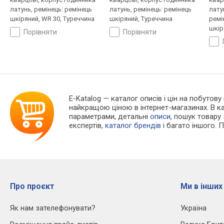
латунь, ремінець: ремінець
латунь, ремінець: ремінець
лату
шкіряний, WR 30, Туреччина
шкіряний, Туреччина
ремі
шкір
порівняти
порівняти
E-Katalog
— каталог описів і цін на побутову 
найкращою ціною в інтернет-магазинах. В 
параметрами, детальні
описи
, пошук товару
експертів,
каталог брендів
і багато іншого. 
Про проєкт
Ми в інших
Як нам зателефонувати?
Україна