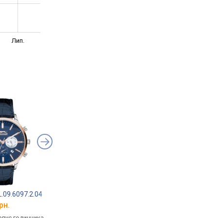
Лип.
.09.6097.2.04
Daniel Klein DK.1.13803-1
Bigotti BGT0232-4
рн.
від 2 901 грн.
від 2 308 грн.
рпус годинника
кварцові, корпус годинника
кварцові, корпус го