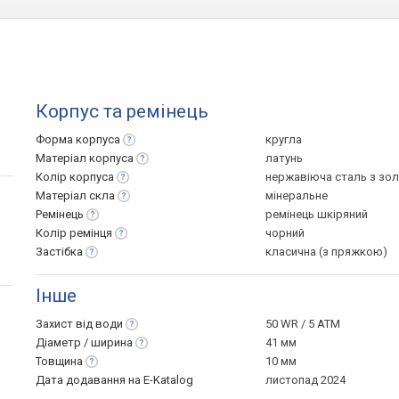
Корпус та ремінець
Форма
корпуса
кругла
Матеріал
корпуса
латунь
Колір
корпуса
нержавіюча сталь з зо
Матеріал
скла
мінеральне
Ремінець
ремінець шкіряний
Колір
ремінця
чорний
Застібка
класична (з пряжкою)
Інше
Захист від
води
50 WR / 5 ATM
Діаметр /
ширина
41 мм
Товщина
10 мм
Дата додавання на E-Katalog
листопад 2024