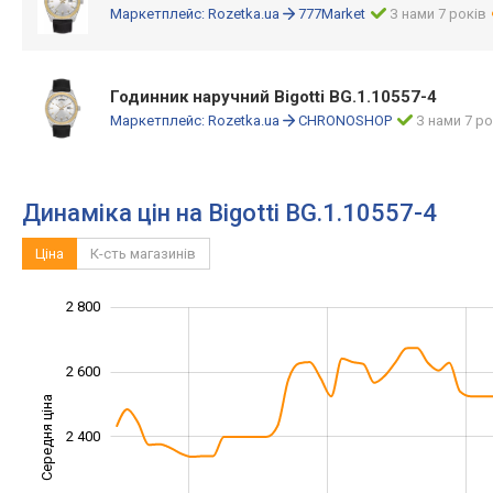
Маркетплейс:
Rozetka.ua
777Market
З нами 7 років
Годинник наручний Bigotti BG.1.10557-4
Маркетплейс:
Rozetka.ua
CHRONOSHOP
З нами 7 ро
Динаміка цін на Bigotti BG.1.10557-4
Ціна
К-сть магазинів
1 900
2 100
2 300
3 000
1 800
1 600
2 800
2 600
Середня ціна
2 400
2 100