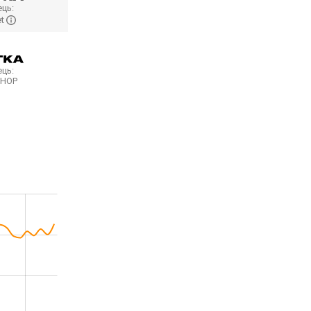
ць:
et
ць:
SHOP