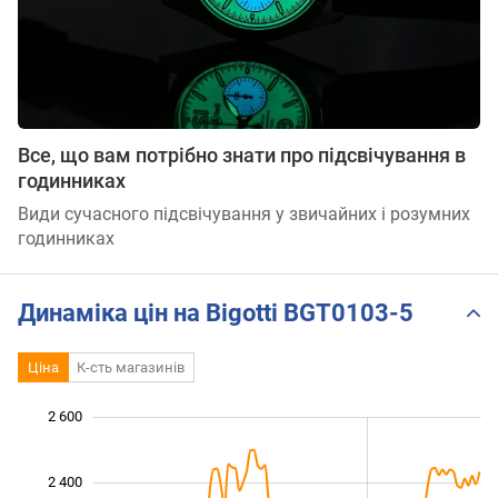
Все, що вам потрібно знати про підсвічування в
годинниках
Види сучасного підсвічування у звичайних і розумних
годинниках
Динаміка цін на Bigotti BGT0103-5
Ціна
К-сть магазинів
2 600
 600
 700
 900
 100
 300
 800
 400
2 400