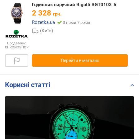
Годинник наручний Bigotti BGT0103-5
2 328
грн.
Rozetka.ua
З нами 7 років
(Київ)
Продавець:
CHRONOSHOP
Перейти в магазин
Корисні статті