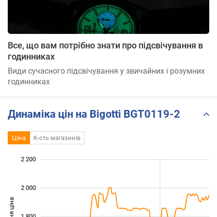
Все, що вам потрібно знати про підсвічування в
годинниках
Види сучасного підсвічування у звичайних і розумних
годинниках
Динаміка цін на Bigotti BGT0119-2
Ціна
К-сть магазинів
 200
 300
 500
 700
 400
 000
2 200
2 000
Середня ціна
1 800
1 400