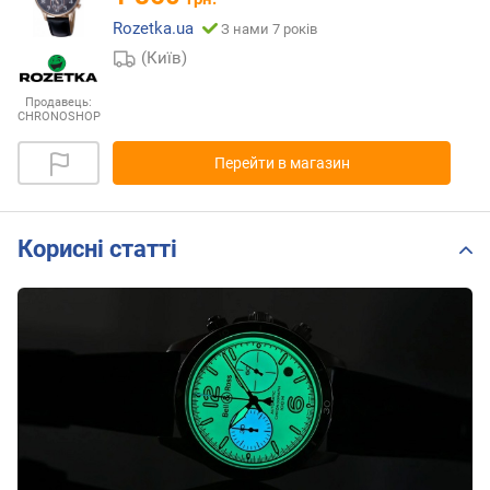
Rozetka.ua
З нами 7 років
(Київ)
Продавець:
CHRONOSHOP
Перейти в магазин
Корисні статті