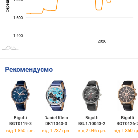
1 600
1 400
2024
2025
2028
2026
L
Рекомендуємо
Bigotti
Daniel Klein
Bigotti
Bigotti
BGT0119-3
DK11340-3
BG.1.10043-2
BGT0126-
від 1 860 грн.
від 1 737 грн.
від 2 046 грн.
від 1 860 гр