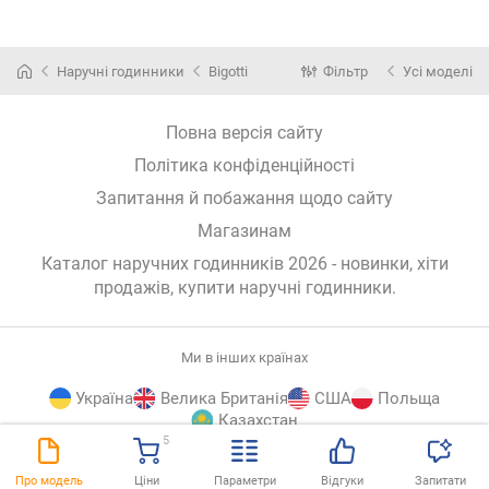
Наручні годинники
Bigotti
Фільтр
Усі моделі
Повна версія сайту
Політика конфіденційності
Запитання й побажання щодо сайту
Магазинам
Каталог наручних годинників 2026 - новинки, хіти
продажів,
купити наручні годинники
.
Ми в інших країнах
Україна
Велика Британія
США
Польща
Казахстан
5
E-
© E-Katalog, 2026
ВГОРУ
Про модель
Ціни
Параметри
Відгуки
Запитати