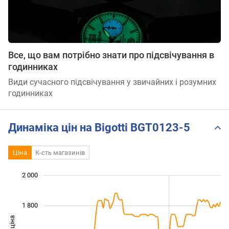
Все, що вам потрібно знати про підсвічування в
годинниках
Види сучасного підсвічування у звичайних і розумних
годинниках
Динаміка цін на Bigotti BGT0123-5
Ціна
К-сть магазинів
 100
 300
 500
 200
 000
800
2 000
1 800