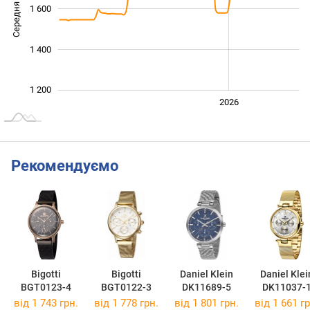
Середня ціна
1 600
1 300
1 400
1 200
2024
2025
2028
2026
L
Рекомендуємо
Bigotti
Bigotti
Daniel Klein
Daniel Klei
BGT0123-4
BGT0122-3
DK11689-5
DK11037-
від 1 743 грн.
від 1 778 грн.
від 1 801 грн.
від 1 661 гр