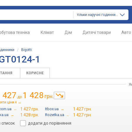
тільки наручні годинники
обутова техніка
Клімат
Дім
Дитячі товари
Авто
одинники
/
Bigotti
BGT0124-1
ИТАННЯ
КОРИСНЕ
Я
 427
1 428
грн.
до
яти ціни
→
4
.com.ua
→
1 427 грн.
Itbox.ua
→
1 427 грн.
ka.ua
→
1 428 грн.
Rozetka.ua
→
1 427 грн.
в список
додати до порівняння