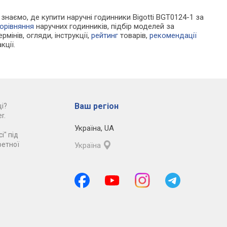
и знаємо, де купити наручні годинники Bigotti BGT0124-1 за
орівняння
наручних годинників, підбір моделей за
рмінів, огляди, інструкції,
рейтинг
товарів,
рекомендації
кції.
Ваш регіон
і?
r.
Україна
,
UA
і" під
ретної
Україна