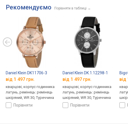
Рекомендуємо
Порівняти в таблиці
→
Daniel Klein DK11706-3
Daniel Klein DK.1.12298-1
Bigo
від 1 497 грн.
від 1 497 грн.
від 
кварцові, корпус годинника
кварцові, корпус годинника
квар
латунь, ремінець: ремінець
латунь, ремінець: ремінець
лату
шкіряний, WR 30, Туреччина
шкіряний, WR 30, Туреччина
шкір
порівняти
порівняти