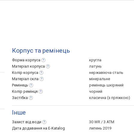
Корпус та ремінець
Форма
корпуса
кругла
Матеріал
корпуса
латунь
Колір
корпуса
нержавіюча сталь
Матеріал
скла
мінеральне
Ремінець
ремінець шкіряний
Колір
ремінця
чорний
Застібка
класична (з пряжкою)
Інше
Захист від
води
30 WR / 3 ATM
Дата додавання на E-Katalog
липень 2019