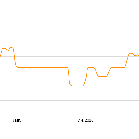
Лип.
Січ. 2026