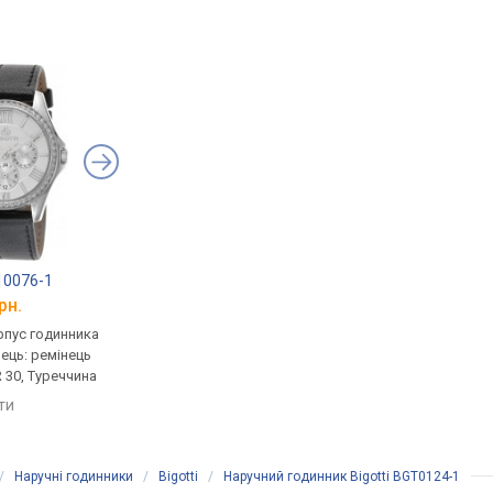
.10076-1
Casio LTP-V006L-4B
SKMEI 2089RGWT
рн.
від 1 330 грн.
від 1 010 грн.
рпус годинника
кварцові, корпус годинника
кварцові, корпус го
нець: ремінець
латунь, ремінець: ремінець
латунь, ремінець: ре
 30, Туреччина
шкіряний, WR 30, Японія
шкіряний, Китай
яти
порівняти
порівняти
/
Наручні годинники
/
Bigotti
/
Наручний годинник Bigotti BGT0124-1