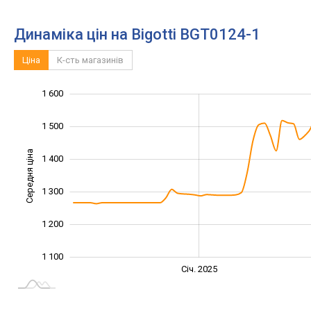
Динаміка цін на Bigotti BGT0124-1
Ціна
К-сть магазинів
1 600
1 000
1 700
900
1 500
Середня ціна
1 400
1 100
1 300
1 200
1 100
Січ. 2027
Лип.
Січ. 2025
L