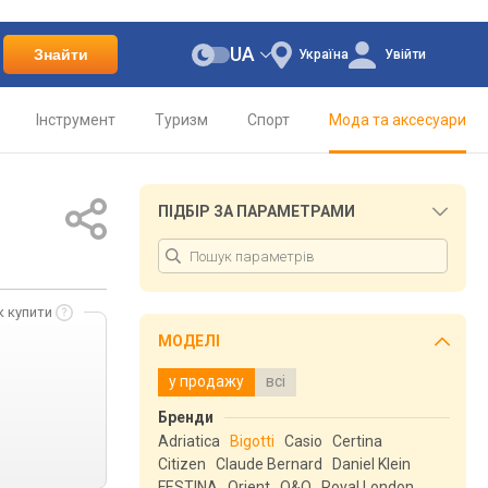
UA
Знайти
Україна
Увійти
Інструмент
Туризм
Спорт
Мода та аксесуари
ПІДБІР ЗА ПАРАМЕТРАМИ
к купити
МОДЕЛІ
у продажу
всі
Бренди
Adriatica
Bigotti
Casio
Certina
Citizen
Claude Bernard
Daniel Klein
FESTINA
Orient
Q&Q
Royal London