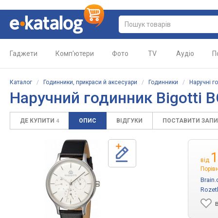
Гаджети
Комп'ютери
Фото
TV
Аудіо
П
Каталог
/
Годинники, прикраси й аксесуари
/
Годинники
/
Наручні г
Наручний годинник Bigotti 
ДЕ КУПИТИ
ОПИС
ВІДГУКИ
ПОСТАВИТИ ЗАП
4
1
від
Порівн
Brain
Rozet