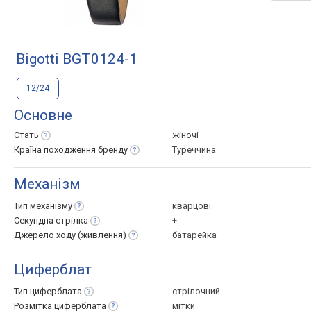
Bigotti BGT0124-1
12/24
Основне
Стать
жіночі
Країна походження
бренду
Туреччина
Механізм
Тип
механізму
кварцові
Секундна
стрілка
+
Джерело ходу
(живлення)
батарейка
Циферблат
Тип
циферблата
стрілочний
Розмітка
циферблата
мітки