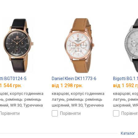
tti BGT0124-5
Daniel Klein DK11773-6
Bigotti BG.1
1 544 грн.
від 1 298 грн.
від 1 592 г
цові, корпус годинника
кварцові, корпус годинника
кварцові, ко
нь, ремінець: ремінець
латунь, ремінець: ремінець
латунь, ремі
яний, WR 30, Туреччина
шкіряний, WR 30, Туреччина
шкіряний, WR
порівняти
порівняти
порівн
Каталог