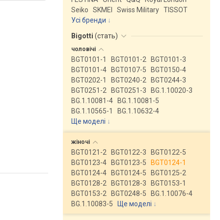
Seiko
SKMEI
Swiss Military
TISSOT
Усі бренди
Bigotti
(
стать
)
чоловічі
BGT0101-1
BGT0101-2
BGT0101-3
BGT0101-4
BGT0107-5
BGT0150-4
BGT0202-1
BGT0240-2
BGT0244-3
BGT0251-2
BGT0251-3
BG.1.10020-3
BG.1.10081-4
BG.1.10081-5
BG.1.10565-1
BG.1.10632-4
Ще моделі
↓
жіночі
BGT0121-2
BGT0122-3
BGT0122-5
BGT0123-4
BGT0123-5
BGT0124-1
BGT0124-4
BGT0124-5
BGT0125-2
BGT0128-2
BGT0128-3
BGT0153-1
BGT0153-2
BGT0248-5
BG.1.10076-4
BG.1.10083-5
Ще моделі
↓