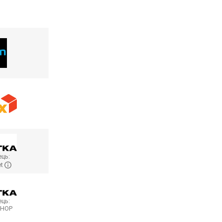
ць:
et
ць:
SHOP