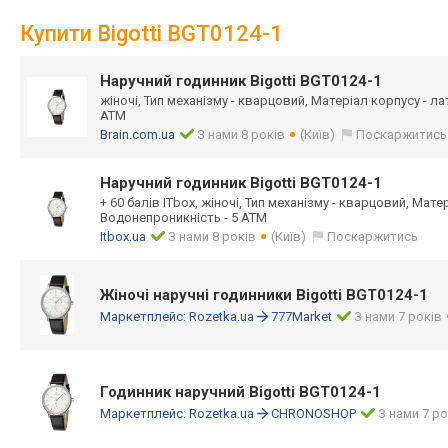
Купити Bigotti BGT0124-1
Наручний годинник Bigotti BGT0124-1
жіночі, Тип механізму - кварцовий, Матеріал корпусу - л
ATM
Brain.com.ua
З нами 8 років
(Київ)
Поскаржитись
Наручний годинник Bigotti BGT0124-1
+ 60 балів ITbox, жіночі, Тип механізму - кварцовий, Мате
Водонепроникність - 5 ATM
Itbox.ua
З нами 8 років
(Київ)
Поскаржитись
Жіночі наручні годинники Bigotti BGT0124-1
Маркетплейс:
Rozetka.ua
777Market
З нами 7 років
Годинник наручний Bigotti BGT0124-1
Маркетплейс:
Rozetka.ua
CHRONOSHOP
З нами 7 ро