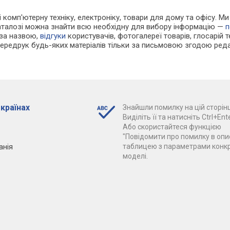
 і комп'ютерну техніку, електроніку, товари для дому та офісу. М
каталозі можна знайти всю необхідну для вибору інформацію —
п
 за назвою,
відгуки
користувачів, фотогалереї товарів, глосарій те
Передрук будь-яких матеріалів тільки за письмовою згодою реда
 країнах
Знайшли помилку на цій сторінц
Виділіть її та натисніть Ctrl+Ente
Або скористайтеся функцією
"Повідомити про помилку в опис
анія
таблицею з параметрами конк
моделі.