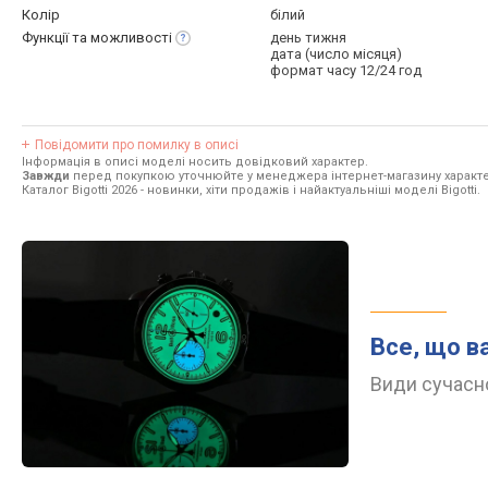
Колір
білий
Функції та
можливості
день тижня
дата (число місяця)
формат часу 12/24 год
Повідомити про помилку в описі
Інформація в описі моделі носить довідковий характер.
Завжди
перед покупкою уточнюйте у менеджера інтернет-магазину характе
Каталог Bigotti 2026
- новинки, хіти продажів і найактуальніші моделі Bigotti.
Все, що в
Види сучасно