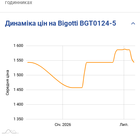
годинниках
Динаміка цін на Bigotti BGT0124-5
1 600
 250
 300
 650
1 550
Середня ціна
1 500
1 350
1 450
1 400
1 350
Січ. 2027
Лип.
Січ. 2026
Лип.
L