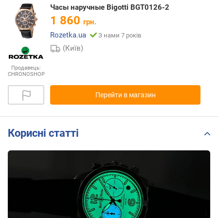
Часы наручные Bigotti BGT0126-2
1 860
грн.
Rozetka.ua
З нами 7 років
(Київ)
Продавець:
CHRONOSHOP
Перейти в магазин
Корисні статті