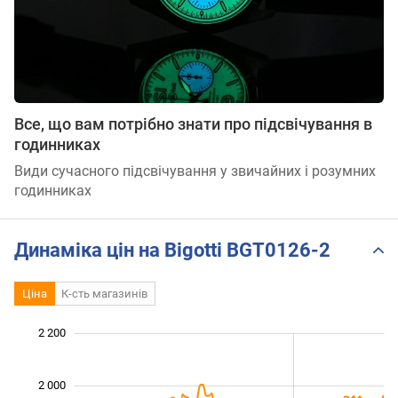
Все, що вам потрібно знати про підсвічування в
годинниках
Види сучасного підсвічування у звичайних і розумних
годинниках
Динаміка цін на Bigotti BGT0126-2
Ціна
К-сть магазинів
 200
 300
 500
 700
 400
 000
2 200
2 000