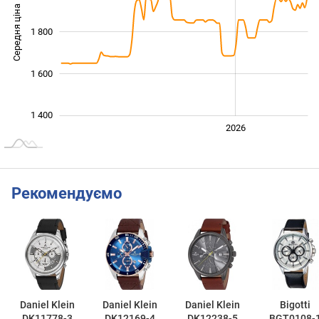
Середня ціна
1 800
1 400
1 600
1 400
2024
2025
2028
2026
L
Рекомендуємо
Daniel Klein
Daniel Klein
Daniel Klein
Bigotti
DK11778-3
DK12169-4
DK12238-5
BGT0108-