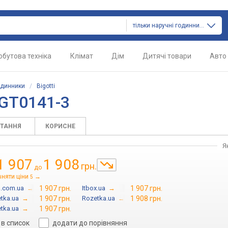
тільки наручні годинники
обутова техніка
Клімат
Дім
Дитячі товари
Авто
одинники
/
Bigotti
BGT0141-3
ИТАННЯ
КОРИСНЕ
Я
1 907
1 908
грн.
до
вняти ціни
→
5
n.com.ua
→
1 907 грн.
Itbox.ua
→
1 907 грн.
tka.ua
→
1 907 грн.
Rozetka.ua
→
1 908 грн.
tka.ua
→
1 907 грн.
в список
додати до порівняння