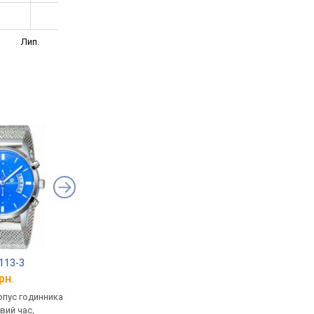
Лип.
0113-3
Daniel Klein DK12225-2
Bigotti BGT0143-1
рн.
від 1 965 грн.
від 1 860 грн.
рпус годинника
кварцові, корпус годинника
кварцові, корпус го
вий час,
латунь, світовий час,
латунь, світовий час,