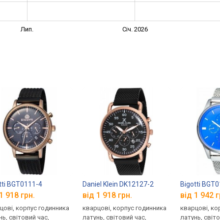
Лип.
Січ. 2026
tti BGT0111-4
Daniel Klein DK12127-2
Bigotti BGT
1 918 грн.
від 1 918 грн.
від 1 942 г
цові, корпус годинника
кварцові, корпус годинника
кварцові, ко
нь, світовий час,
латунь, світовий час,
латунь, світо