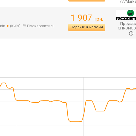
777Mark
1 907
грн.
Продаве
ків
(Київ)
Поскаржитись
Перейти в магазин
CHRONO