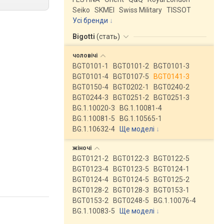
Seiko
SKMEI
Swiss Military
TISSOT
Усі бренди
Bigotti
(
стать
)
чоловічі
BGT0101-1
BGT0101-2
BGT0101-3
BGT0101-4
BGT0107-5
BGT0141-3
BGT0150-4
BGT0202-1
BGT0240-2
BGT0244-3
BGT0251-2
BGT0251-3
BG.1.10020-3
BG.1.10081-4
BG.1.10081-5
BG.1.10565-1
BG.1.10632-4
Ще моделі
↓
жіночі
BGT0121-2
BGT0122-3
BGT0122-5
BGT0123-4
BGT0123-5
BGT0124-1
BGT0124-4
BGT0124-5
BGT0125-2
BGT0128-2
BGT0128-3
BGT0153-1
BGT0153-2
BGT0248-5
BG.1.10076-4
BG.1.10083-5
Ще моделі
↓