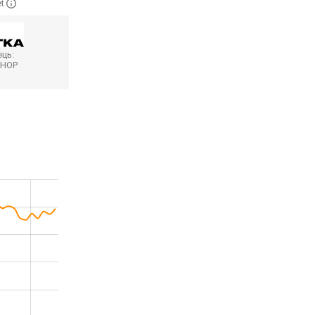
et
ць:
SHOP