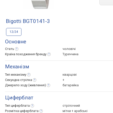
Bigotti BGT0141-3
12/24
Основне
Стать
чоловічі
Країна походження
бренду
Туреччина
Механізм
Тип
механізму
кварцові
Секундна
стрілка
+
Джерело ходу
(живлення)
батарейка
Циферблат
Тип
циферблата
стрілочний
Розмітка
циферблата
мітки + арабські