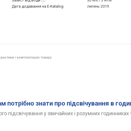
Захист від
води
30 WR / 3 ATM
Дата додавання на E-Katalog
липень 2019
ристики і комплектацію товару
ам потрібно знати про підсвічування в год
го підсвічування у звичайних і розумних годинниках