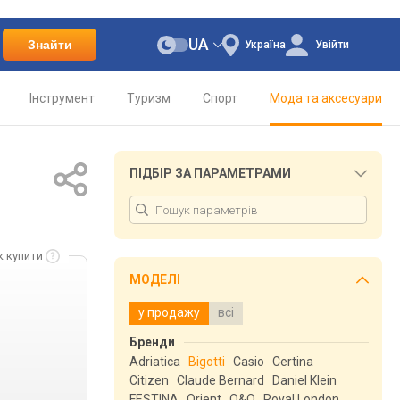
UA
Знайти
Україна
Увійти
Інструмент
Туризм
Спорт
Мода та аксесуари
ПІДБІР ЗА ПАРАМЕТРАМИ
к купити
МОДЕЛІ
у продажу
всі
Бренди
Adriatica
Bigotti
Casio
Certina
Citizen
Claude Bernard
Daniel Klein
FESTINA
Orient
Q&Q
Royal London