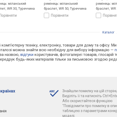
нець: міланський
ремінець: міланський
ремінець: мі
лет, WR 30, Туреччина
браслет, WR 50, Туреччина
браслет, WR 
порівняти
порівняти
порівн
Каталог
 і комп'ютерну техніку, електроніку, товари для дому та офісу. М
каталозі можна знайти всю необхідну для вибору інформацію —
п
 за назвою,
відгуки
користувачів, фотогалереї товарів, глосарій те
Передрук будь-яких матеріалів тільки за письмовою згодою реда
 країнах
Знайшли помилку на цій сторінц
Виділіть її та натисніть Ctrl+Ente
Або скористайтеся функцією
"Повідомити про помилку в опис
анія
таблицею з параметрами конк
моделі.