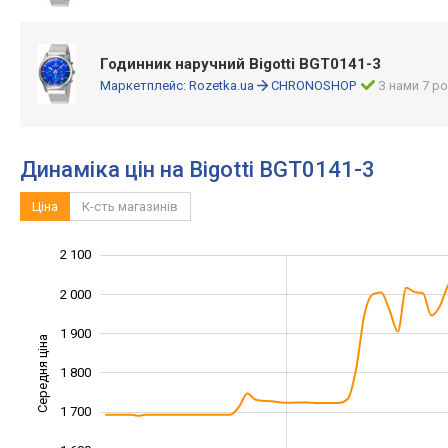
Годинник наручний Bigotti BGT0141-3
Маркетплейс:
Rozetka.ua
CHRONOSHOP
З нами 7 ро
Динаміка цін на Bigotti BGT0141-3
Ціна
К-сть магазинів
2 100
1 300
1 400
2 200
2 000
1 900
Середня ціна
1 800
1 500
1 700