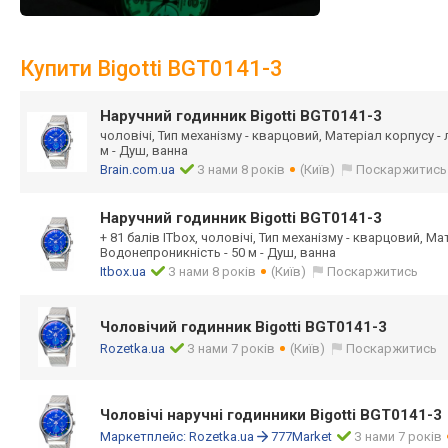
Купити Bigotti BGT0141-3
Наручний годинник Bigotti BGT0141-3
чоловічі, Тип механізму - кварцовий, Матеріал корпусу -
м - Душ, ванна
Brain.com.ua
З нами 8 років
(Київ)
Поскаржитись
Наручний годинник Bigotti BGT0141-3
+ 81 балів ITbox, чоловічі, Тип механізму - кварцовий, Ма
Водонепроникність - 50 м - Душ, ванна
Itbox.ua
З нами 8 років
(Київ)
Поскаржитись
Чоловічий годинник Bigotti BGT0141-3
Rozetka.ua
З нами 7 років
(Київ)
Поскаржитись
Чоловічі наручні годинники Bigotti BGT0141-3
Маркетплейс:
Rozetka.ua
777Market
З нами 7 років