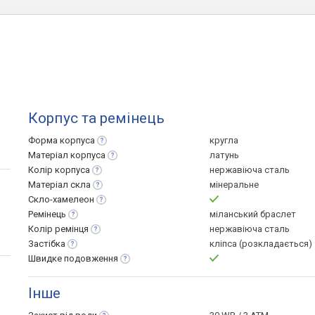
Корпус та ремінець
Форма
корпуса
кругла
Матеріал
корпуса
латунь
Колір
корпуса
нержавіюча сталь
Матеріал
скла
мінеральне
Скло-хамелеон
Ремінець
міланський браслет
Колір
ремінця
нержавіюча сталь
Застібка
кліпса (розкладається)
Швидке
подовження
Інше