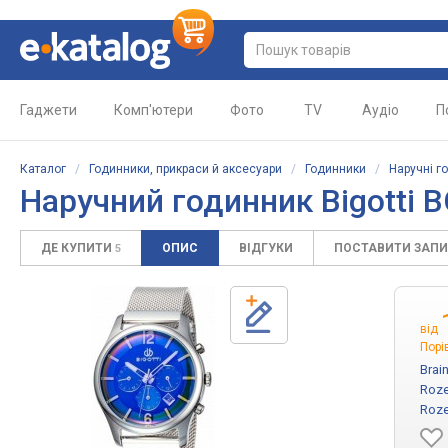
Гаджети
Комп'ютери
Фото
TV
Аудіо
П
Каталог
/
Годинники, прикраси й аксесуари
/
Годинники
/
Наручні г
Наручний годинник Bigotti 
ДЕ КУПИТИ
ОПИС
ВІДГУКИ
ПОСТАВИТИ ЗАП
5
від
Порі
Brai
Roze
Roze