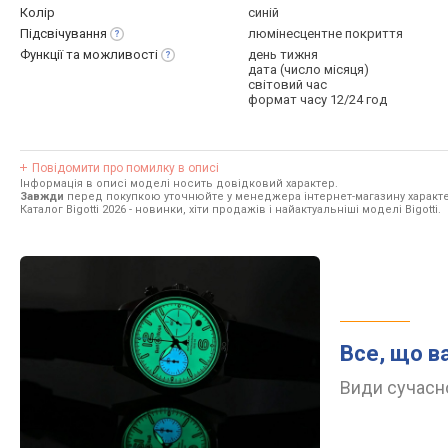
Колір
синій
Підсвічування
люмінесцентне покриття
Функції та
можливості
день тижня
дата (число місяця)
світовий час
формат часу 12/24 год
Повідомити про помилку в описі
Інформація в описі моделі носить довідковий характер.
Завжди
перед покупкою уточнюйте у менеджера інтернет-магазину характе
Каталог Bigotti 2026
- новинки, хіти продажів і найактуальніші моделі Bigotti.
Все, що в
Види сучасно