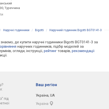
ланський
ремінець: міланський
ремінець: міланський
30, Туреччина
браслет, WR 50, Туреччина
браслет, WR 30, Туре
яти
порівняти
порівняти
/
Наручні годинники
/
Bigotti
/
Наручний годинник Bigotti BGT0141-3
и знаємо, де купити наручні годинники Bigotti BGT0141-3 за
орівняння
наручних годинників, підбір моделей за
рмінів, огляди, інструкції,
рейтинг
товарів,
рекомендації
кції.
Ваш регіон
і?
r.
Україна
,
UA
і" під
ретної
Україна