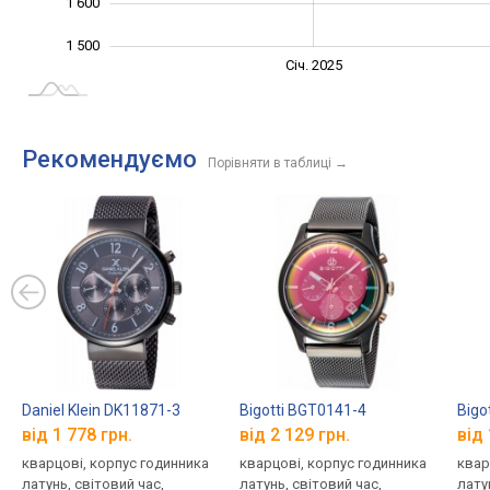
1 600
1 500
Січ. 2027
Лип.
Січ. 2025
L
Рекомендуємо
Порівняти в таблиці
→
Daniel Klein DK11871-3
Bigotti BGT0141-4
Bigo
від 1 778 грн.
від 2 129 грн.
від 
кварцові, корпус годинника
кварцові, корпус годинника
квар
латунь, світовий час,
латунь, світовий час,
лату