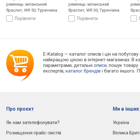
ремінець: міланський
ремінець: міланський
ремі
браслет, WR 50, Туреччина
браслет, WR 30, Туреччина
брас
порівняти
порівняти
E-Katalog
— каталог описів і цін на побутову
найкращою ціною в інтернет-магазинах. В 
параметрами, детальні
описи
, пошук товару
експертів,
каталог брендів
і багато іншого. 
Про проєкт
Ми в інших
Як нам зателефонувати?
Україна
Розміщення прайс-листів
Велика Брит