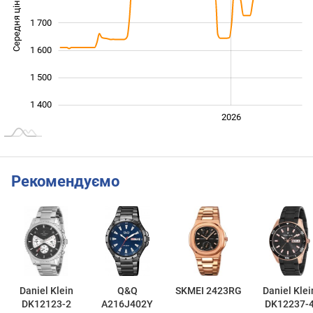
Середня ціна
1 700
1 400
1 600
1 500
1 400
2024
2025
2028
2026
L
Рекомендуємо
Daniel Klein
Q&Q
SKMEI 2423RG
Daniel Klei
DK12123-2
A216J402Y
DK12237-