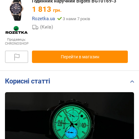
Годинник наручний Bigotti BGT0169-3
1 813
грн.
Rozetka.ua
З нами 7 років
(Київ)
Продавець:
CHRONOSHOP
Перейти в магазин
Корисні статті