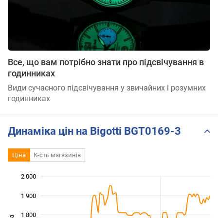
Все, що вам потрібно знати про підсвічування в
годинниках
Види сучасного підсвічування у звичайних і розумних
годинниках
Динаміка цін на Bigotti BGT0169-3
Ціна
К-сть магазинів
2 000
 200
 300
 100
1 900
1 800