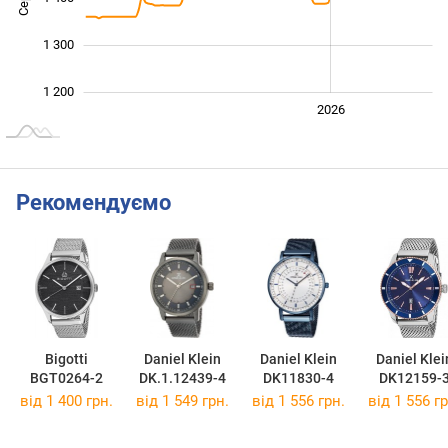
1 300
1 200
2024
2025
2028
2026
L
Рекомендуємо
Bigotti
Daniel Klein
Daniel Klein
Daniel Klei
BGT0264-2
DK.1.12439-4
DK11830-4
DK12159-
від 1 400 грн.
від 1 549 грн.
від 1 556 грн.
від 1 556 гр