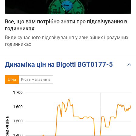
Все, що вам потрібно знати про підсвічування в
годинниках
Види сучасного підсвічування у звичайних і розумних
годинниках
Динаміка цін на Bigotti BGT0177-5
Ціна
К-сть магазинів
1 700
 000
 100
 800
1 600
Середня ціна
1 500
1 200
1 400