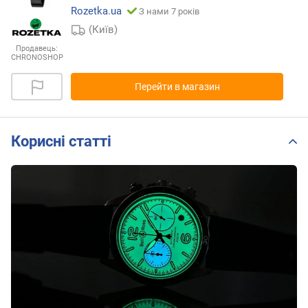
Rozetka.ua
З нами 7 років
(Київ)
Продавець:
CHRONOSHOP
Перейти в магазин
Корисні статті