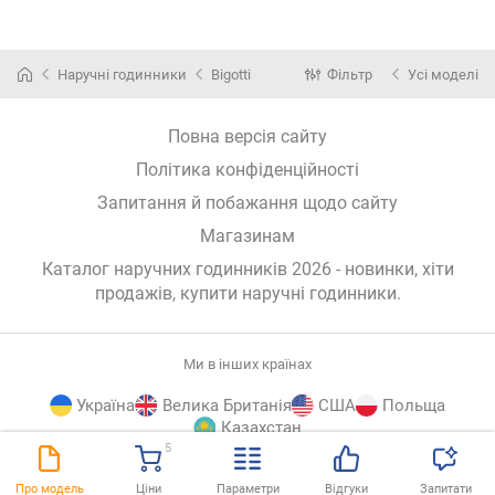
Наручні годинники
Bigotti
Фільтр
Усі моделі
Повна версія сайту
Політика конфіденційності
Запитання й побажання щодо сайту
Магазинам
Каталог наручних годинників 2026 - новинки, хіти
продажів,
купити наручні годинники
.
Ми в інших країнах
Україна
Велика Британія
США
Польща
Казахстан
5
E-
© E-Katalog, 2026
ВГОРУ
Про модель
Ціни
Параметри
Відгуки
Запитати