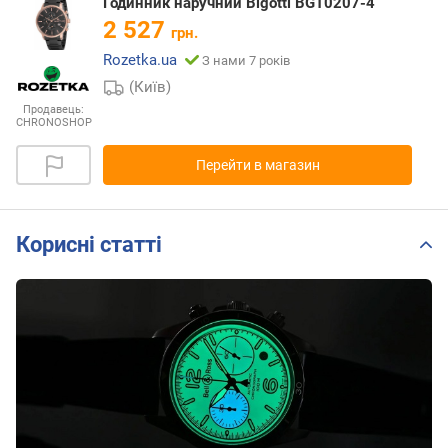
Годинник наручний Bigotti BGT0207-4
2 527
грн.
Rozetka.ua
З нами 7 років
(Київ)
Продавець:
CHRONOSHOP
Перейти в магазин
Корисні статті