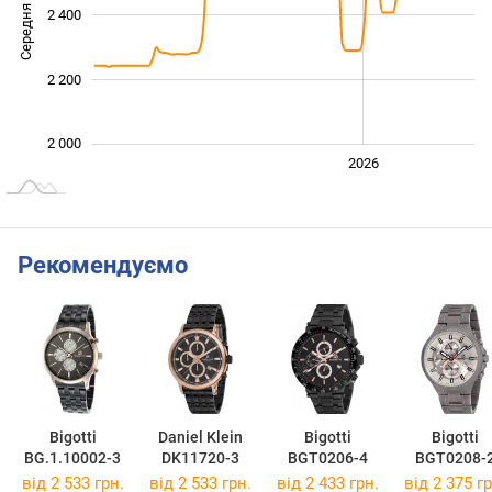
Середня ціна
2 400
2 000
2 200
2 000
2024
2025
2028
2026
L
Рекомендуємо
Bigotti
Daniel Klein
Bigotti
Bigotti
BG.1.10002-3
DK11720-3
BGT0206-4
BGT0208-
від 2 533 грн.
від 2 533 грн.
від 2 433 грн.
від 2 375 гр