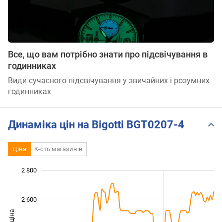
Все, що вам потрібно знати про підсвічування в
годинниках
Види сучасного підсвічування у звичайних і розумних
годинниках
Динаміка цін на Bigotti BGT0207-4
Ціна
К-сть магазинів
2 800
 800
 900
 100
 300
 500
 000
 600
2 600