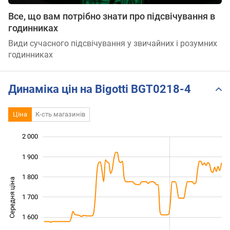
Все, що вам потрібно знати про підсвічування в
годинниках
Види сучасного підсвічування у звичайних і розумних
годинниках
Динаміка цін на Bigotti BGT0218-4
Ціна
К-сть магазинів
2 000
 200
 300
 100
1 900
1 800
Середня ціна
1 700
1 400
1 600