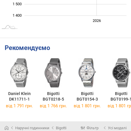
1 500
1 400
2024
2025
2028
2026
L
Рекомендуємо
Daniel Klein
Bigotti
Bigotti
Bigotti
DK11711-1
BGT0218-5
BGT0154-3
BGT0199-
від 1 791 грн.
від 1 766 грн.
від 1 801 грн.
від 1 801 гр
Наручні годинники
Bigotti
Фільтр
Усі моделі