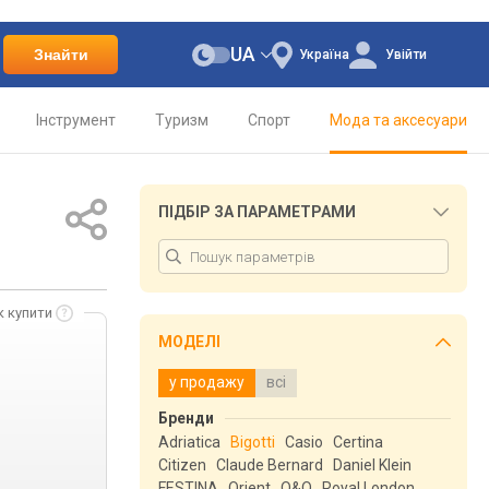
UA
Знайти
Україна
Увійти
Інструмент
Туризм
Спорт
Мода та аксесуари
ПІДБІР ЗА ПАРАМЕТРАМИ
к купити
МОДЕЛІ
у продажу
всі
Бренди
Adriatica
Bigotti
Casio
Certina
Citizen
Claude Bernard
Daniel Klein
FESTINA
Orient
Q&Q
Royal London