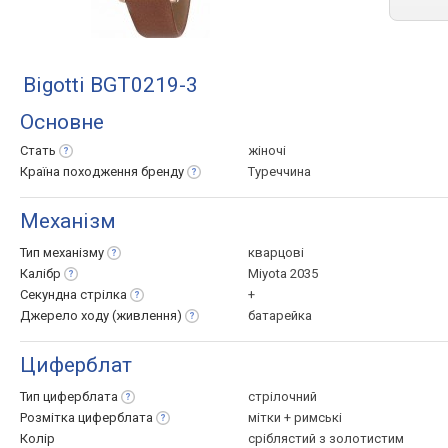
Bigotti BGT0219-3
Основне
Стать
жіночі
Країна походження
бренду
Туреччина
Механізм
Тип
механізму
кварцові
Калібр
Miyota 2035
Секундна
стрілка
+
Джерело ходу
(живлення)
батарейка
Циферблат
Тип
циферблата
стрілочний
Розмітка
циферблата
мітки + римські
Колір
сріблястий з золотистим