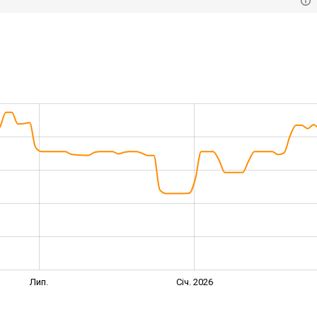
Лип.
Січ. 2026