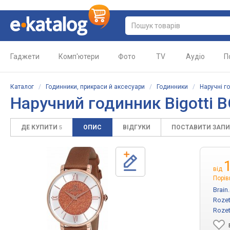
Гаджети
Комп'ютери
Фото
TV
Аудіо
П
Каталог
/
Годинники, прикраси й аксесуари
/
Годинники
/
Наручні г
Наручний годинник Bigotti 
ДЕ КУПИТИ
ОПИС
ВІДГУКИ
ПОСТАВИТИ ЗАП
5
від
Порів
Brain
Rozet
Rozet