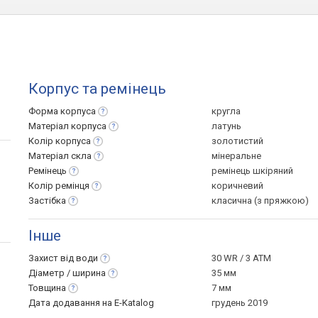
Корпус та ремінець
Форма
корпуса
кругла
Матеріал
корпуса
латунь
Колір
корпуса
золотистий
Матеріал
скла
мінеральне
Ремінець
ремінець шкіряний
Колір
ремінця
коричневий
Застібка
класична (з пряжкою)
Інше
Захист від
води
30 WR / 3 ATM
Діаметр /
ширина
35 мм
Товщина
7 мм
Дата додавання на E-Katalog
грудень 2019