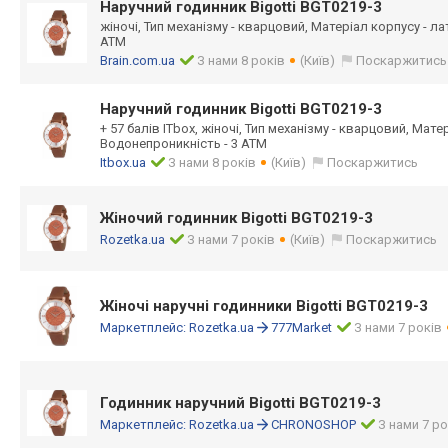
Наручний годинник Bigotti BGT0219-3
жіночі, Тип механізму - кварцовий, Матеріал корпусу - л
АТМ
Brain.com.ua
З нами 8 років
(Київ)
Поскаржитись
Наручний годинник Bigotti BGT0219-3
+ 57 балів ITbox, жіночі, Тип механізму - кварцовий, Мате
Водонепроникність - 3 АТМ
Itbox.ua
З нами 8 років
(Київ)
Поскаржитись
Жіночий годинник Bigotti BGT0219-3
Rozetka.ua
З нами 7 років
(Київ)
Поскаржитись
Жіночі наручні годинники Bigotti BGT0219-3
Маркетплейс:
Rozetka.ua
777Market
З нами 7 років
Годинник наручний Bigotti BGT0219-3
Маркетплейс:
Rozetka.ua
CHRONOSHOP
З нами 7 ро