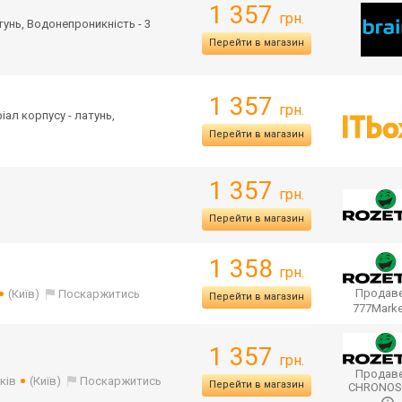
1 357
грн.
атунь, Водонепроникність - 3
Перейти в магазин
1 357
грн.
ріал корпусу - латунь,
Перейти в магазин
1 357
грн.
Перейти в магазин
1 358
грн.
Продаве
(Київ)
Поскаржитись
Перейти в магазин
777Mark
1 357
грн.
Продаве
ків
(Київ)
Поскаржитись
Перейти в магазин
CHRONO