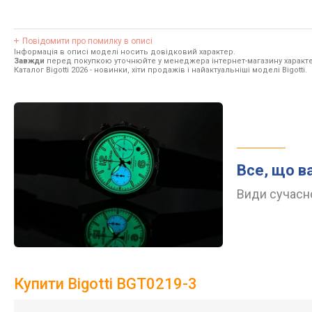
Повідомити про помилку в описі
Інформація в описі моделі носить довідковий характер.
Завжди
перед покупкою уточнюйте у менеджера інтернет-магазину характе
Каталог Bigotti 2026
- новинки, хіти продажів і найактуальніші моделі Bigotti.
Все, що в
Види сучасно
Купити Bigotti BGT0219-3