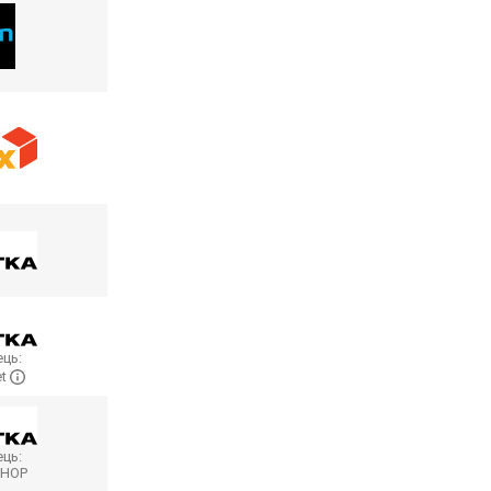
ць:
et
ць:
SHOP