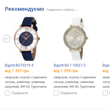
Рекомендуємо
Порівняти в таблиці
→
Bigotti BGT0219-4
Bigotti BG.1.10027-3
Bigo
від 1 357 грн.
від 1 359 грн.
від 
кварцові, корпус годинника
кварцові, корпус годинника
квар
латунь, ремінець: ремінець
латунь, ремінець: ремінець
лату
шкіряний, WR 30, Туреччина
шкіряний, WR 30, Туреччина
шкір
порівняти
порівняти