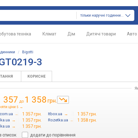
тільки наручні годинники
обутова техніка
Клімат
Дім
Дитячі товари
Авто
одинники
/
Bigotti
BGT0219-3
ИТАННЯ
КОРИСНЕ
Я
1 357
1 358
грн.
до
няти ціни
→
5
.com.ua
→
1 357 грн.
Itbox.ua
→
1 357 грн.
ka.ua
→
1 357 грн.
Rozetka.ua
→
1 358 грн.
ka.ua
→
1 357 грн.
в список
додати до порівняння