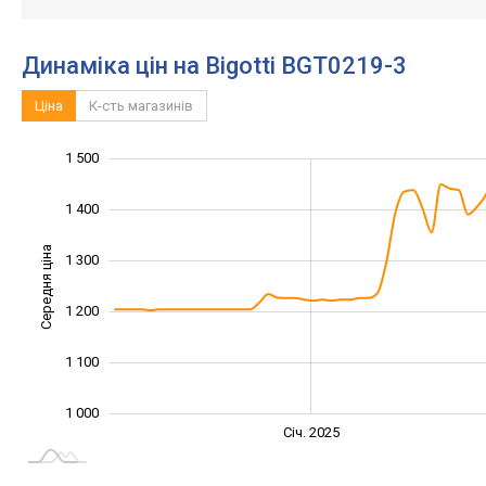
Динаміка цін на Bigotti BGT0219-3
Ціна
К-сть магазинів
1 500
1 600
800
900
1 400
Середня ціна
1 300
1 000
1 200
1 100
1 000
Січ. 2027
Лип.
Січ. 2025
L