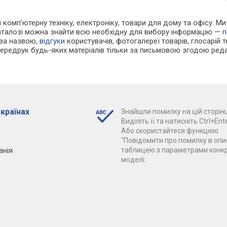
 і комп'ютерну техніку, електроніку, товари для дому та офісу. М
каталозі можна знайти всю необхідну для вибору інформацію —
п
 за назвою,
відгуки
користувачів, фотогалереї товарів, глосарій те
Передрук будь-яких матеріалів тільки за письмовою згодою реда
 країнах
Знайшли помилку на цій сторінц
Виділіть її та натисніть Ctrl+Ente
Або скористайтеся функцією
"Повідомити про помилку в опис
анія
таблицею з параметрами конк
моделі.