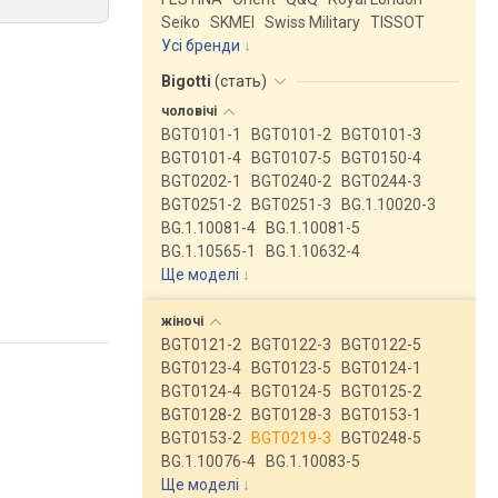
Seiko
SKMEI
Swiss Military
TISSOT
Усі бренди
Bigotti
(
стать
)
чоловічі
BGT0101-1
BGT0101-2
BGT0101-3
BGT0101-4
BGT0107-5
BGT0150-4
BGT0202-1
BGT0240-2
BGT0244-3
BGT0251-2
BGT0251-3
BG.1.10020-3
BG.1.10081-4
BG.1.10081-5
BG.1.10565-1
BG.1.10632-4
Ще моделі
↓
жіночі
BGT0121-2
BGT0122-3
BGT0122-5
BGT0123-4
BGT0123-5
BGT0124-1
BGT0124-4
BGT0124-5
BGT0125-2
BGT0128-2
BGT0128-3
BGT0153-1
BGT0153-2
BGT0219-3
BGT0248-5
BG.1.10076-4
BG.1.10083-5
Ще моделі
↓