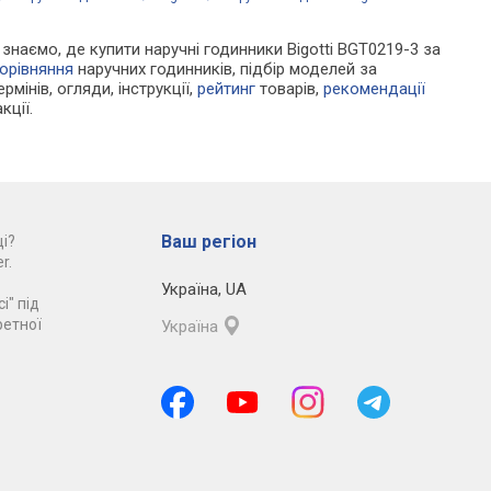
и знаємо, де купити наручні годинники Bigotti BGT0219-3 за
орівняння
наручних годинників, підбір моделей за
рмінів, огляди, інструкції,
рейтинг
товарів,
рекомендації
кції.
Ваш регіон
і?
r.
Україна
,
UA
і" під
ретної
Україна