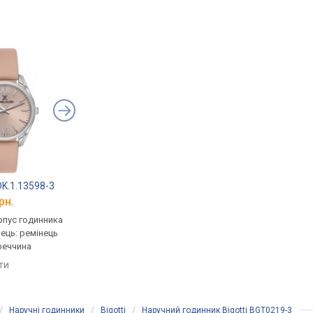
 DK.1.13598-3
SKMEI 9265BKBK
Daniel Klein DK.1.12
рн.
від 1 115 грн.
від 1 285 грн.
рпус годинника
кварцові, корпус годинника
кварцові, корпус го
нець: ремінець
латунь, ремінець: ремінець
латунь, ремінець: ре
реччина
шкіряний, Китай
шкіряний, WR 30, Тур
яти
порівняти
порівняти
/
Наручні годинники
/
Bigotti
/
Наручний годинник Bigotti BGT0219-3