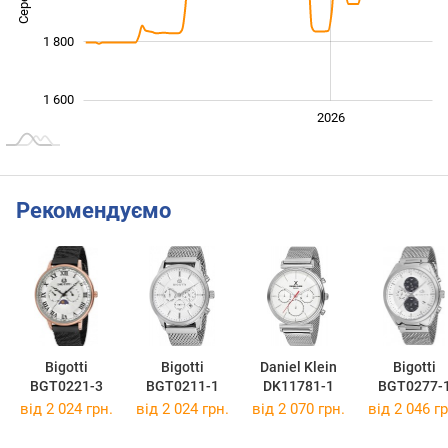
1 800
1 600
2024
2025
2028
2026
L
Рекомендуємо
Bigotti
Bigotti
Daniel Klein
Bigotti
BGT0221-3
BGT0211-1
DK11781-1
BGT0277-
від 2 024 грн.
від 2 024 грн.
від 2 070 грн.
від 2 046 гр