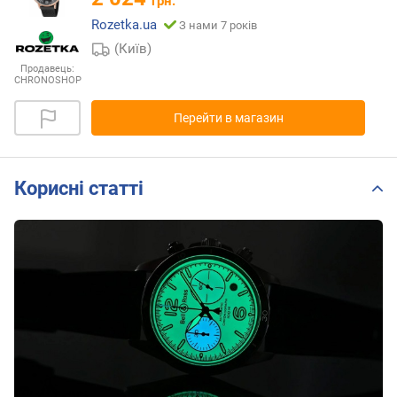
грн.
Rozetka.ua
З нами 7 років
(Київ)
Продавець:
CHRONOSHOP
Перейти в магазин
Корисні статті