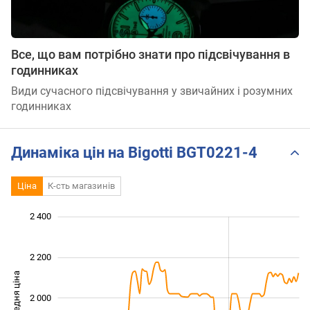
Все, що вам потрібно знати про підсвічування в
годинниках
Види сучасного підсвічування у звичайних і розумних
годинниках
Динаміка цін на Bigotti BGT0221-4
Ціна
К-сть магазинів
 400
 500
 700
 900
 600
 200
2 400
2 200
Середня ціна
2 000
1 600