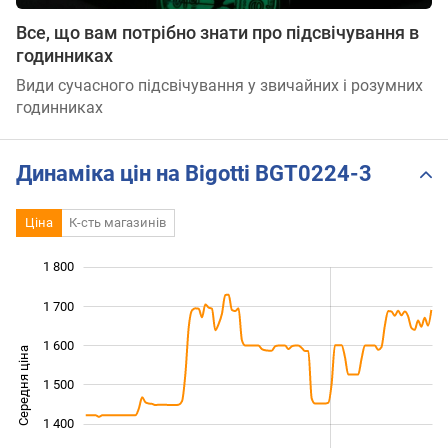
Все, що вам потрібно знати про підсвічування в
годинниках
Види сучасного підсвічування у звичайних і розумних
годинниках
Динаміка цін на Bigotti BGT0224-3
Ціна
К-сть магазинів
1 800
 000
 100
 900
1 700
1 600
Середня ціна
1 500
1 200
1 400