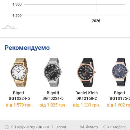
1 300
1 200
2024
2025
2028
2026
L
Рекомендуємо
Bigotti
Bigotti
Daniel Klein
Bigotti
BGT0224-5
BGT0221-5
DK12168-2
BGT0175-
від 1 579 грн.
від 1 825 грн.
від 1 333 грн.
від 1 602 гр
Наручні годинники
Bigotti
Фільтр
Усі моделі