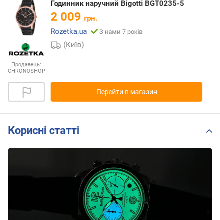
Годинник наручний Bigotti BGT0235-5
2 009
грн.
Rozetka.ua
З нами 7 років
(Київ)
Продавець:
CHRONOSHOP
Перейти в магазин
Корисні статті