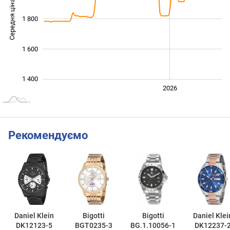
Середня ціна
1 800
1 500
1 600
1 400
2024
2025
2028
2026
L
Рекомендуємо
Daniel Klein
Bigotti
Bigotti
Daniel Klei
DK12123-5
BGT0235-3
BG.1.10056-1
DK12237-