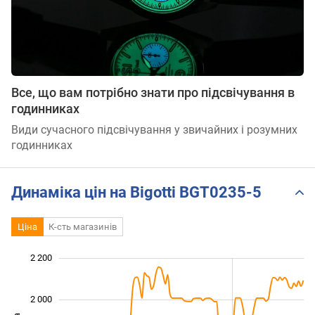
Все, що вам потрібно знати про підсвічування в
годинниках
Види сучасного підсвічування у звичайних і розумних
годинниках
Динаміка цін на Bigotti BGT0235-5
Ціна
К-сть магазинів
 300
 500
 700
 400
 200
 000
2 200
2 000