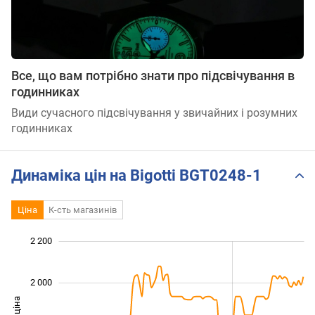
Все, що вам потрібно знати про підсвічування в
годинниках
Види сучасного підсвічування у звичайних і розумних
годинниках
Динаміка цін на Bigotti BGT0248-1
Ціна
К-сть магазинів
 300
 500
 700
 400
 200
 000
2 200
2 000