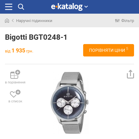
Наручні годинники
Фільтр
Шукали
раніше
Bigotti BGT0248-1
5
1 935
ПОРІВНЯТИ ЦІНИ
від
грн.
в порівняння
в список