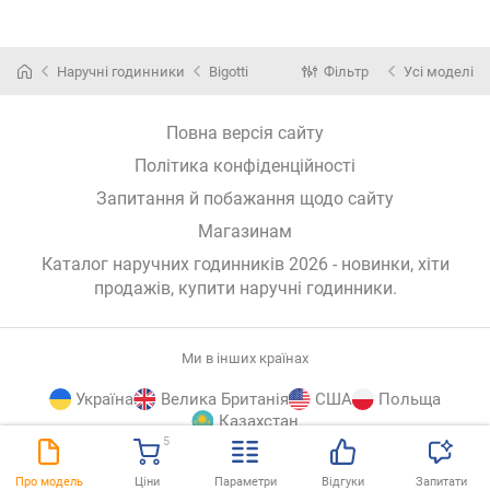
Наручні годинники
Bigotti
Фільтр
Усі моделі
Повна версія сайту
Політика конфіденційності
Запитання й побажання щодо сайту
Магазинам
Каталог наручних годинників 2026 - новинки, хіти
продажів,
купити наручні годинники
.
Ми в інших країнах
Україна
Велика Британія
США
Польща
Казахстан
5
E-
© E-Katalog, 2026
ВГОРУ
Про модель
Ціни
Параметри
Відгуки
Запитати