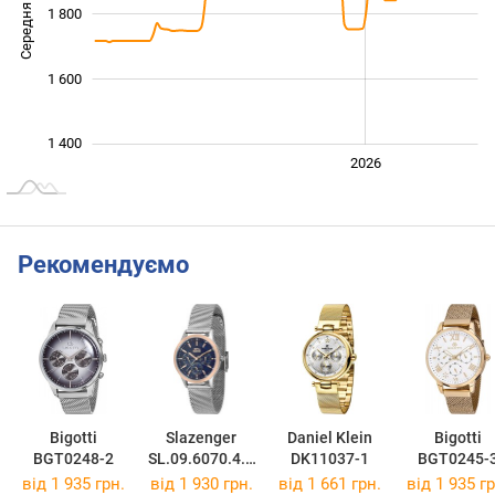
Середня ціна
1 800
1 500
1 600
1 400
2024
2025
2028
2026
L
Рекомендуємо
Bigotti
Slazenger
Daniel Klein
Bigotti
BGT0248-2
SL.09.6070.4.0
DK11037-1
BGT0245-
2
від 1 935 грн.
від 1 930 грн.
від 1 661 грн.
від 1 935 гр