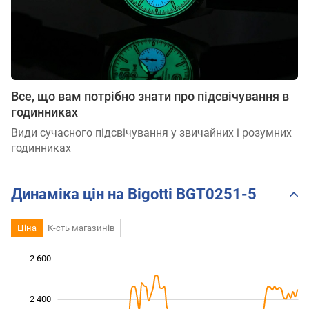
Все, що вам потрібно знати про підсвічування в
годинниках
Види сучасного підсвічування у звичайних і розумних
годинниках
Динаміка цін на Bigotti BGT0251-5
Ціна
К-сть магазинів
2 600
 600
 700
 900
 100
 300
 800
 400
2 400