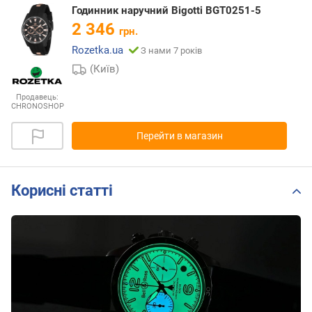
Годинник наручний Bigotti BGT0251-5
2 346
грн.
Rozetka.ua
З нами 7 років
(Київ)
Продавець:
CHRONOSHOP
Перейти в магазин
Корисні статті