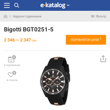
Наручні годинники
Фільтр
Шукали
раніше
Bigotti BGT0251-5
5
2 346 — 2 347
ПОРІВНЯТИ ЦІНИ
грн.
в порівняння
в список