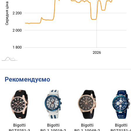
Середня ціна
2 200
1 800
2 000
1 800
2024
2025
2028
2026
L
Рекомендуємо
Bigotti
Bigotti
Bigotti
Bigotti
BGT0251-3
BG.1.10019-2
BG.1.10048-2
BGT0151-