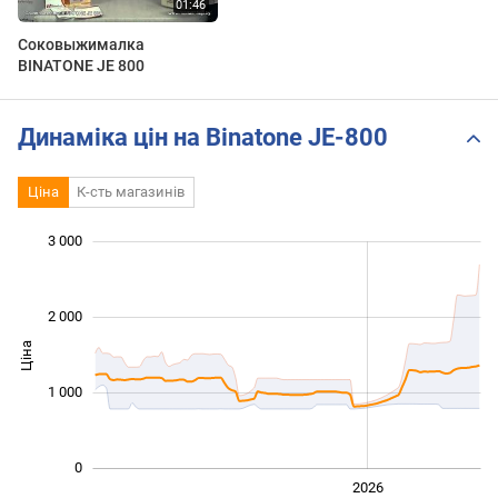
Соковыжималка
BINATONE JE 800
Динаміка цін на Binatone JE-800
Ціна
К-сть магазинів
3 000
 000
 000
 500
 000
-500
500
2 000
Ціна
1 000
1 000
0
2024
2025
2028
2026
L