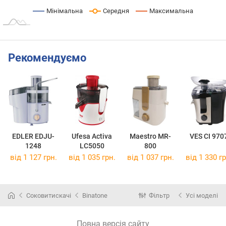
Мінімальна
Середня
Максимальна
Рекомендуємо
EDLER EDJU-
Ufesa Activa
Maestro MR-
VES CI 970
1248
LC5050
800
від 1 127 грн.
від 1 035 грн.
від 1 037 грн.
від 1 330 гр
Соковитискачі
Binatone
Фільтр
Усі моделі
Повна версія сайту