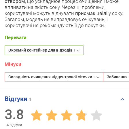
отвором
, що ускладнює процес очищення і може
впливати на якість соку. Через ці проблеми,
користувачі можуть відчувати
присмак цвілі
у соку.
Загалом, модель не виправдовує очікувань, і
користувачі не рекомендують її до покупки.
Переваги
Окремий контейнер для відходів
1
Мінуси
Складність очищення відцентрової сіточки
Забивання 
1
Відгуки
4
3.8
4
відгуки