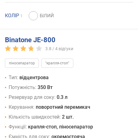
КОЛІР
1
Binatone JE-800
3.8 /
4
відгуки
піносепаратор
"крапля-стоп"
Тип:
відцентрова
Потужність:
350 Вт
Резервуар для соку:
0.3 л
Керування:
поворотний перемикач
Кількість швидкостей:
2 шт.
Функції:
крапля-стоп, піносепаратор
Ємність для соку:
окремостояча