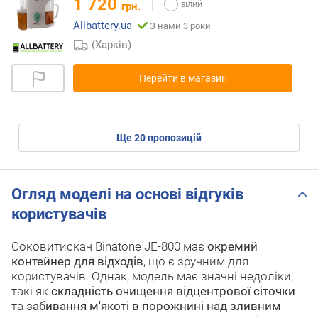
1 720
грн.
Allbattery.ua
З нами 3 роки
(Харків)
Перейти в магазин
ще
20
пропозицій
Огляд моделі на основі відгуків
користувачів
Соковитискач Binatone JE-800 має
окремий
контейнер для відходів
, що є зручним для
користувачів. Однак, модель має значні недоліки,
такі як
складність очищення відцентрової сіточки
та
забивання м'якоті в порожнині над зливним