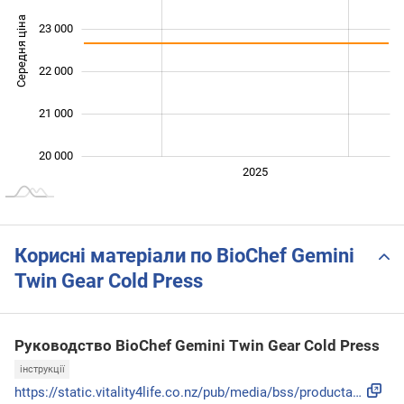
Середня ціна
23 000
20 000
22 000
21 000
20 000
2024
2026
2027
2025
L
Корисні матеріали по BioChef Gemini
Twin Gear Cold Press
Руководство BioChef Gemini Twin Gear Cold Press
інструкції
https://static.vitality4life.co.nz/pub/media/bss/productatt...