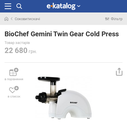
Соковитискачі
Фільтр
Шукали
раніше
BioChef Gemini Twin Gear Cold Press
Товар застарів
22 680
грн.
в порівняння
в список