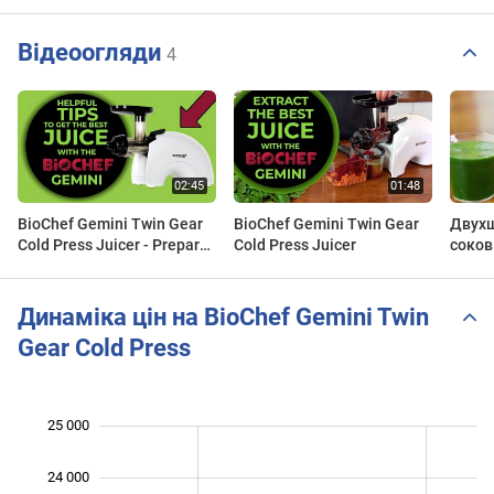
Відеоогляди
4
BioChef Gemini Twin Gear
BioChef Gemini Twin Gear
Двух
Cold Press Juicer - Prepare
Cold Press Juicer
соко
well!!
холод
Gemin
Press 
Динаміка цін на BioChef Gemini Twin
Gear Cold Press
25 000
 000
 000
 000
24 000