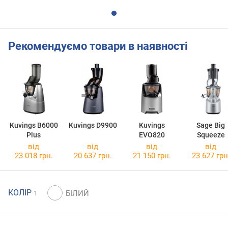
Рекомендуємо товари в наявності
Kuvings B6000
Kuvings D9900
Kuvings
Sage Big
Plus
EVO820
Squeeze
від
від
від
від
23 018 грн.
20 637 грн.
21 150 грн.
23 627 грн
КОЛІР
1