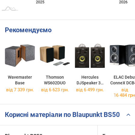
Січ. 2025
Лип.
2027
2025
2026
L
Рекомендуємо
Wavemaster
Thomson
Hercules
ELAC Debu
Base
WS602DUO
DJSpeaker 32
ConneX DCB
Party
від 7 339 грн.
від 6 623 грн.
від 6 499 грн.
від
16 484 грн
Корисні матеріали по Blaupunkt BS50