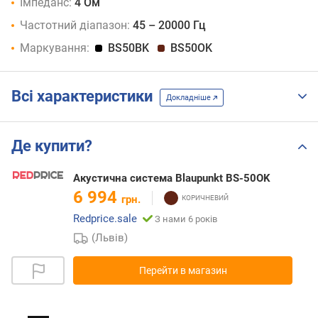
Імпеданс:
4 Ом
Частотний діапазон:
45 – 20000 Гц
Маркування:
BS50BK
BS50OK
Всі характеристики
Докладніше
Де купити?
Акустична система Blaupunkt BS-50OK
6 994
грн.
Redprice.sale
З нами 6 років
(Львів)
Перейти в магазин