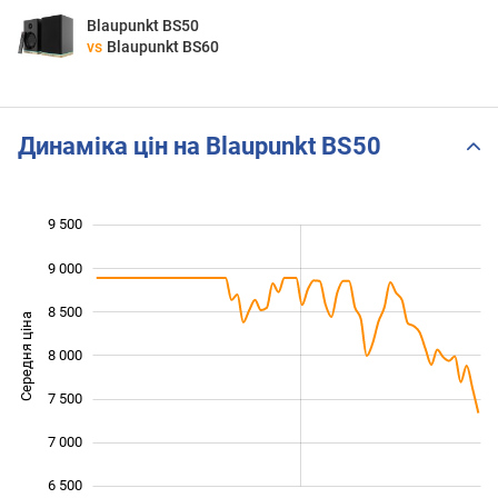
Blaupunkt BS50
vs
Blaupunkt BS60
Динаміка цін на Blaupunkt BS50
9 500
 000
 000
 500
 000
9 000
8 500
Середня ціна
8 000
6 000
7 500
7 000
6 500