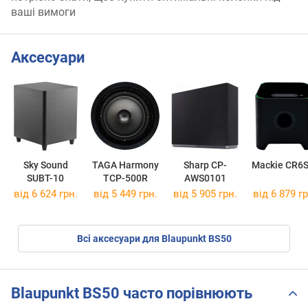
ваші вимоги
Аксесуари
Sky Sound
TAGA Harmony
Sharp CP-
Mackie CR6S
SUBT-10
TCP-500R
AWS0101
від 6 624 грн.
від 5 449 грн.
від 5 905 грн.
від 6 879 гр
Всі аксесуари для Blaupunkt BS50
Blaupunkt BS50 часто порівнюють