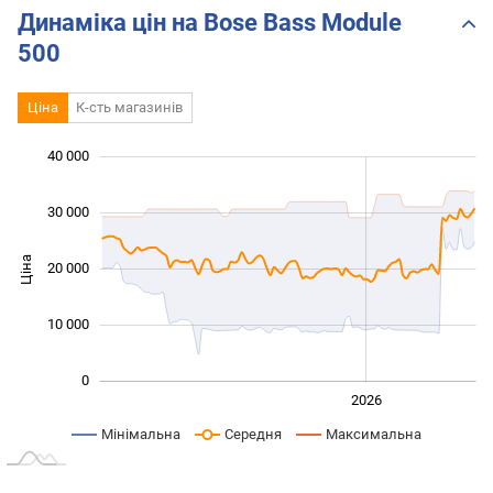
Динаміка цін на Bose Bass Module
500
Ціна
К-сть магазинів
40 000
 000
 000
 000
 000
 000
 000
 000
30 000
Ціна
20 000
10 000
10 000
0
2024
2025
2028
2026
L
Мінімальна
Середня
Максимальна