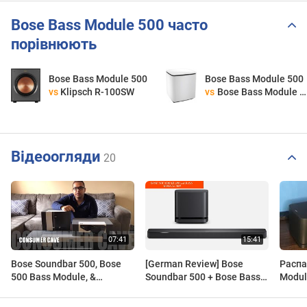
Bose Bass Module 500 часто
порівнюють
Bose Bass Module 500
Bose Bass Module 500
vs
Klipsch R-100SW
vs
Bose Bass Module 700
Відеоогляди
20
Bose Soundbar 500, Bose
[German Review] Bose
Распа
500 Bass Module, &
Soundbar 500 + Bose Bass
Modul
Surround Speakers
Module 500 im Test