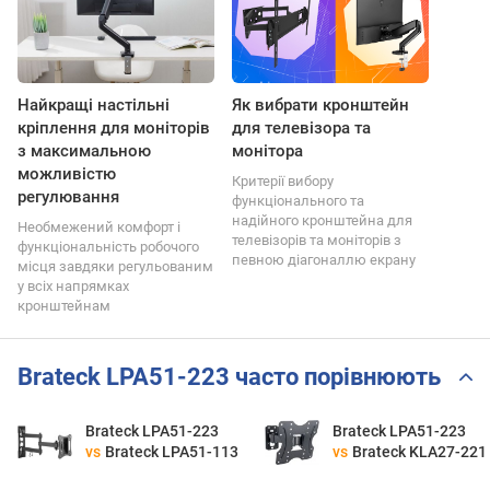
Найкращі настільні
Як вибрати кронштейн
кріплення для моніторів
для телевізора та
з максимальною
монітора
можливістю
Критерії вибору
регулювання
функціонального та
надійного кронштейна для
Необмежений комфорт і
телевізорів та моніторів з
функціональність робочого
певною діагоналлю екрану
місця завдяки регульованим
у всіх напрямках
кронштейнам
Brateck LPA51-223 часто порівнюють
Brateck LPA51-223
Brateck LPA51-223
vs
Brateck LPA51-113
vs
Brateck KLA27-221