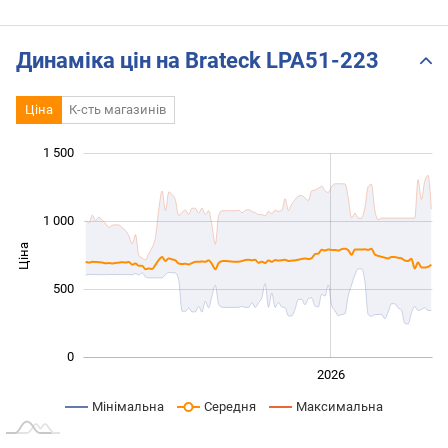
Динаміка цін на Brateck LPA51-223
Ціна
К-сть магазинів
 000
 500
 000
-400
-200
-500
200
400
1 500
1 000
Ціна
1 000
500
0
2024
2025
2028
2026
L
Мінімальна
Середня
Максимальна