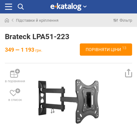
Підставки й кріплення
Фільтр
Шукали
раніше
Brateck LPA51-223
13
349 — 1 193
ПОРІВНЯТИ ЦІНИ
грн.
в порівняння
в список