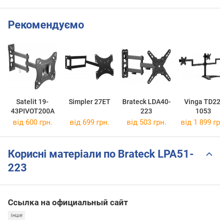
Рекомендуємо
Satelit 19-
Simpler 27ET
Brateck LDA40-
Vinga TD22
43PIVOT200A
223
1053
від 600 грн.
від 699 грн.
від 503 грн.
від 1 899 гр
Корисні матеріали по Brateck LPA51-
223
Ссылка на официальный сайт
інше