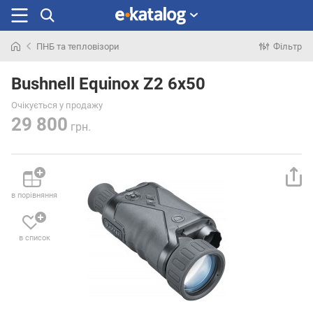
ПНБ та тепловізори
Фільтр
Шукали
раніше
Bushnell Equinox Z2 6x50
Очікується у продажу
29 800
грн.
в порівняння
в список