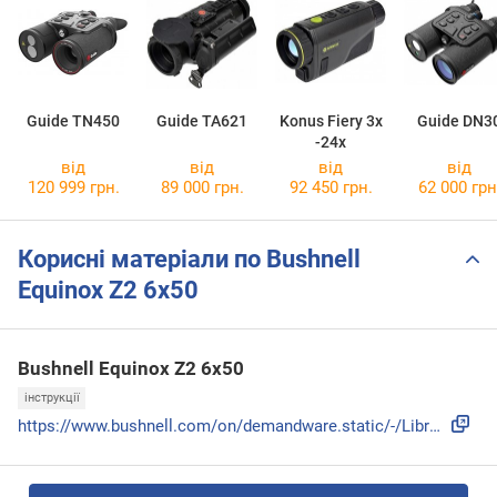
Guide TN450
Guide TA621
Konus Fiery 3x
Guide DN3
-24x
від
від
від
від
120 999 грн.
89 000 грн.
92 450 грн.
62 000 грн
Корисні матеріали по Bushnell
Equinox Z2 6x50
Bushnell Equinox Z2 6x50
інструкції
https://www.bushnell.com/on/demandware.static/-/Library-Sit...