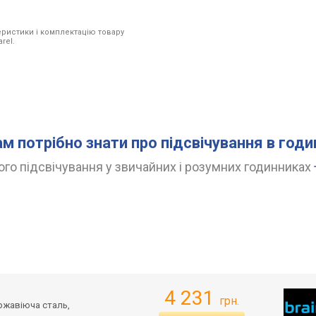
ристики і комплектацію товару
rel.
ам потрібно знати про підсвічування в год
го підсвічування у звичайних і розумних годинниках
4 231
грн.
ержавіюча сталь,