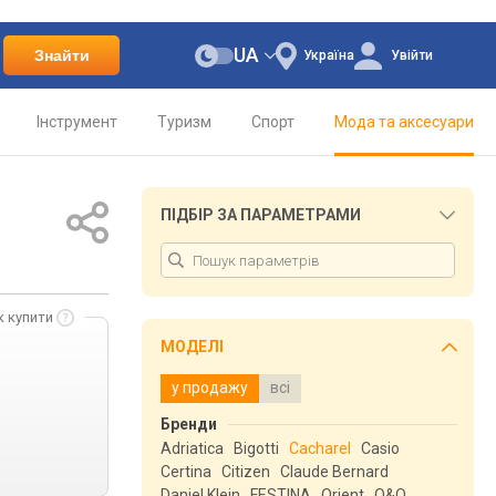
UA
Знайти
Україна
Увійти
Інструмент
Туризм
Спорт
Мода та аксесуари
ПІДБІР ЗА ПАРАМЕТРАМИ
к купити
МОДЕЛІ
у продажу
всі
Бренди
Adriatica
Bigotti
Cacharel
Casio
Certina
Citizen
Claude Bernard
Daniel Klein
FESTINA
Orient
Q&Q