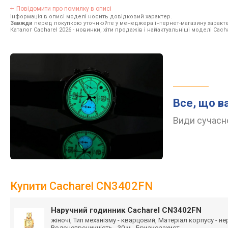
Повідомити про помилку в описі
Інформація в описі моделі носить довідковий характер.
Завжди
перед покупкою уточнюйте у менеджера інтернет-магазину характе
Каталог Cacharel 2026
- новинки, хіти продажів і найактуальніші моделі Cacha
Все, що в
Види сучасно
Купити Cacharel CN3402FN
Наручний годинник Cacharel CN3402FN
жіночі, Тип механізму - кварцовий, Матеріал корпусу - н
Водонепроникність - 30 м - Бризкозахист