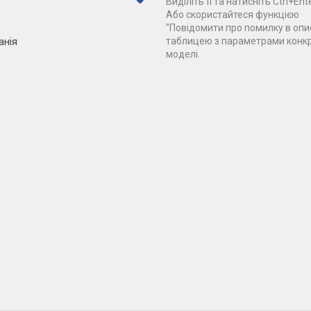
Виділіть її та натисніть Ctrl+Ente
Або скористайтеся функцією
"Повідомити про помилку в опис
анія
таблицею з параметрами конк
моделі.