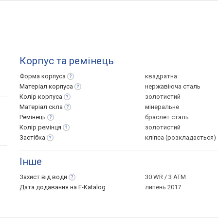
Корпус та ремінець
Форма
корпуса
квадратна
Матеріал
корпуса
нержавіюча сталь
Колір
корпуса
золотистий
Матеріал
скла
мінеральне
Ремінець
браслет сталь
Колір
ремінця
золотистий
Застібка
кліпса (розкладається)
Інше
Захист від
води
30 WR / 3 ATM
Дата додавання на E-Katalog
липень 2017