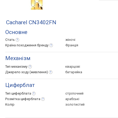
Cacharel CN3402FN
Основне
Стать
жіночі
Країна походження
бренду
Франція
Механізм
Тип
механізму
кварцові
Джерело ходу
(живлення)
батарейка
Циферблат
Тип
циферблата
стрілочний
Розмітка
циферблата
арабські
Колір
золотистий