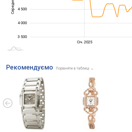
Середня ціна
3 500
4 500
4 000
3 500
Січ. 2027
Лип.
Січ. 2025
L
Рекомендуємо
Порівняти в таблиці
→