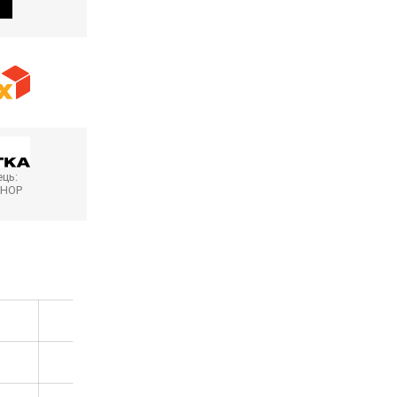
ць:
SHOP