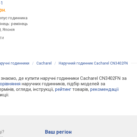
-1
Casio MTP-V001L-7B
Casio AE-1200WHD-
рн.
від 1 120 грн.
від 2 340 грн.
рпус годинника
кварцові, корпус годинника
кварцові, корпус го
інець: ремінець
нержавіюча сталь, ремінець:
пластик, світовий ча
, Японія
ремінець шкіряний, WR 30,
ремінець: браслет ст
Японія
100, Японія
яти
порівняти
порівняти
аручні годинники
/
Cacharel
/
Наручний годинник Cacharel CN3402FN
Ми знаємо, де купити наручні годинники Cacharel CN3402FN за
орівняння
наручних годинників, підбір моделей за
рмінів, огляди, інструкції,
рейтинг
товарів,
рекомендації
кції.
Ваш регіон
і?