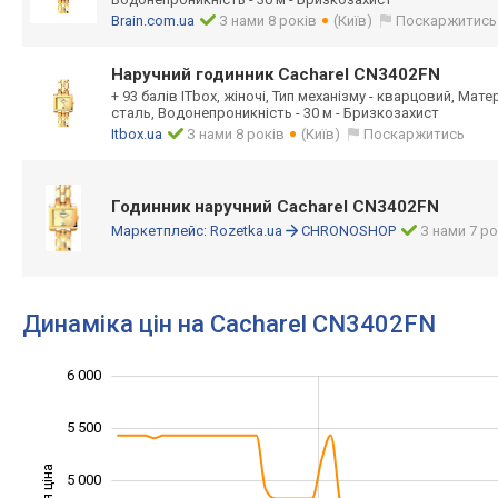
Brain.com.ua
З нами 8 років
(Київ)
Поскаржитись
Наручний годинник Cacharel CN3402FN
+ 93 балів ITbox, жіночі, Тип механізму - кварцовий, Мат
сталь, Водонепроникність - 30 м - Бризкозахист
Itbox.ua
З нами 8 років
(Київ)
Поскаржитись
Годинник наручний Cacharel CN3402FN
Маркетплейс:
Rozetka.ua
CHRONOSHOP
З нами 7 ро
Динаміка цін на Cacharel CN3402FN
6 000
2 500
3 000
6 500
5 500
5 000