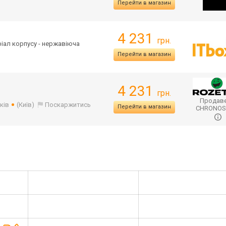
Перейти в магазин
4 231
грн.
еріал корпусу - нержавіюча
Перейти в магазин
4 231
грн.
Продаве
ків
(Київ)
Поскаржитись
Перейти в магазин
CHRONO