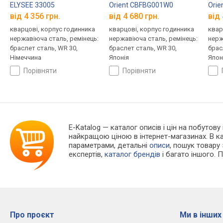
ELYSEE 33005
Orient CBFBG001W0
Orie
від 4 356 грн.
від 4 680 грн.
від 
кварцові, корпус годинника
кварцові, корпус годинника
квар
нержавіюча сталь, ремінець:
нержавіюча сталь, ремінець:
нерж
браслет сталь, WR 30,
браслет сталь, WR 30,
брас
Німеччина
Японія
Япон
порівняти
порівняти
E-Katalog
— каталог описів і цін на побутову
найкращою ціною в інтернет-магазинах. В 
параметрами, детальні
описи
, пошук товару
експертів,
каталог брендів
і багато іншого. 
Про проєкт
Ми в інших