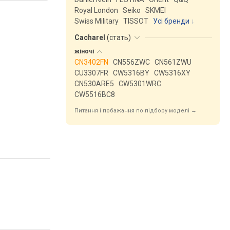
Royal London
Seiko
SKMEI
Swiss Military
TISSOT
Усі бренди
Cacharel
(
стать
)
жіночі
CN3402FN
CN556ZWC
CN561ZWU
CU3307FR
CW5316BY
CW5316XY
CN530ARE5
CW5301WRC
CW5516BC8
Питання і побажання по підбору моделі →