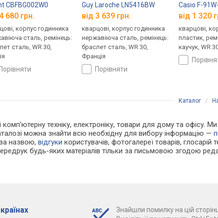
nt CBFBG002W0
Guy Laroche LN5416BW
Casio F-91W
4 680 грн.
від 3 639 грн.
від 1 320 г
цові, корпус годинника
кварцові, корпус годинника
кварцові, ко
авіюча сталь, ремінець:
нержавіюча сталь, ремінець:
пластик, рем
лет сталь, WR 30,
браслет сталь, WR 30,
каучук, WR 30
ія
Франція
порівн
порівняти
порівняти
Каталог
/
Н
 і комп'ютерну техніку, електроніку, товари для дому та офісу. 
каталозі можна знайти всю необхідну для вибору інформацію —
п
 за назвою,
відгуки
користувачів, фотогалереї товарів, глосарій те
Передрук будь-яких матеріалів тільки за письмовою згодою реда
 країнах
Знайшли помилку на цій сторінц