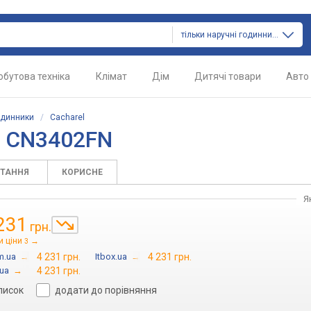
тільки наручні годинники
обутова техніка
Клімат
Дім
Дитячі товари
Авто
одинники
/
Cacharel
l CN3402FN
ИТАННЯ
КОРИСНЕ
Я
231
грн.
и ціни
→
3
m.ua
→
4 231 грн.
Itbox.ua
→
4 231 грн.
ua
→
4 231 грн.
писок
додати до порівняння