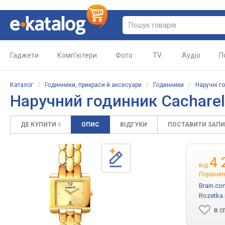
Гаджети
Комп'ютери
Фото
TV
Аудіо
П
Каталог
/
Годинники, прикраси й аксесуари
/
Годинники
/
Наручні г
Наручний годинник Cachare
ДЕ КУПИТИ
ОПИС
ВІДГУКИ
ПОСТАВИТИ ЗАП
3
4 
від
Порівнят
Brain.co
Rozetka.
в с