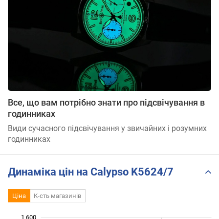
Все, що вам потрібно знати про підсвічування в
годинниках
Види сучасного підсвічування у звичайних і розумних
годинниках
Динаміка цін на Calypso K5624/7
Ціна
К-сть магазинів
1 600
 700
800
900