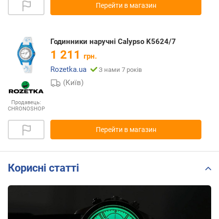
Перейти в магазин
Годинники наручні Calypso K5624/7
1 211
грн.
Rozetka.ua
З нами 7 років
(Київ)
Продавець:
CHRONOSHOP
Перейти в магазин
Корисні статті