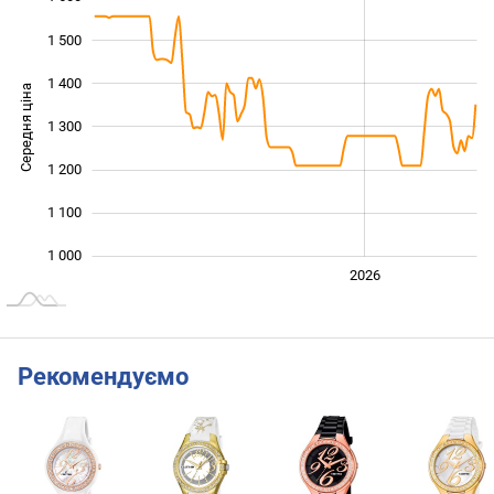
1 500
1 400
Середня ціна
1 300
1 000
1 200
1 100
1 000
2024
2025
2028
2026
L
Рекомендуємо