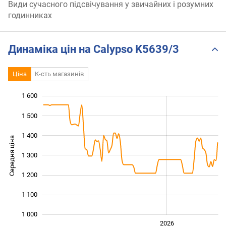
Види сучасного підсвічування у звичайних і розумних
годинниках
Динаміка цін на Calypso K5639/3
Ціна
К-сть магазинів
1 600
 700
800
900
1 500
1 400
Середня ціна
1 300
1 000
1 200
1 100
1 000
2024
2025
2028
2026
L