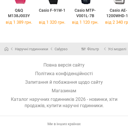
Q&Q
Casio F-91W-1
Casio MTP-
Casio AE-
M138J003Y
V001L-7B
1200WHD-1
від 1 389 грн.
від 1 320 грн.
від 1 120 грн.
від 2 340 гр
Наручні годинники
Calypso
Фільтр
Усі моделі
Повна версія сайту
Політика конфіденційності
Запитання й побажання щодо сайту
Магазинам
Каталог наручних годинників 2026 - новинки, хіти
продажів,
купити наручні годинники
.
Ми в інших країнах