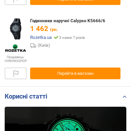
Годинники наручні Calypso K5666/6
1 462
грн.
Rozetka.ua
З нами 7 років
(Київ)
Продавець:
CHRONOSHOP
Перейти в магазин
Корисні статті