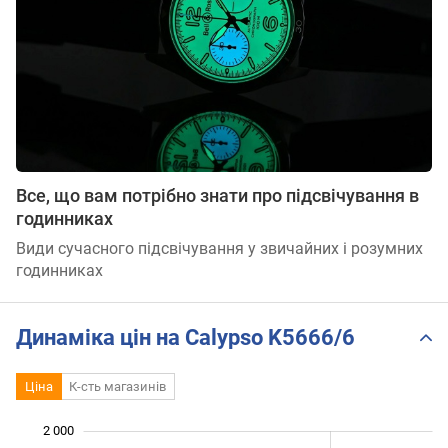
Все, що вам потрібно знати про підсвічування в
годинниках
Види сучасного підсвічування у звичайних і розумних
годинниках
Динаміка цін на Calypso K5666/6
Ціна
К-сть магазинів
2 000
 000
 100
 300
 500
 700
 200
800