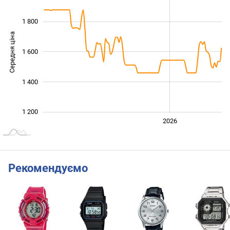
1 800
Середня ціна
1 600
1 200
1 400
1 200
2024
2025
2028
2026
L
Рекомендуємо