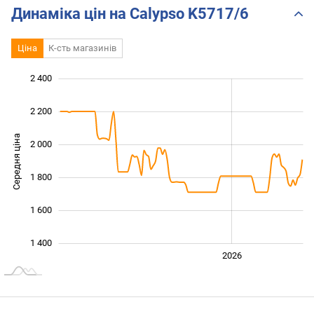
Динаміка цін на Calypso K5717/6
Ціна
К-сть магазинів
2 400
 000
 200
 600
2 200
Середня ціна
2 000
1 400
1 800
1 600
1 400
2024
2025
2028
2026
L