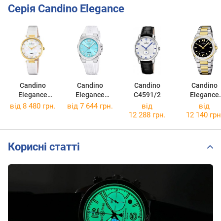
Серія Candino Elegance
Candino
Candino
Candino
Candino
Elegance
Elegance
C4591/2
Elegance
C4670/3
C4777/2
C4776/6
від 8 480 грн.
від 7 644 грн.
від
від
12 288 грн.
12 140 грн
Корисні статті