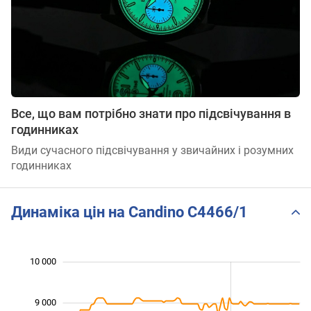
Все, що вам потрібно знати про підсвічування в
годинниках
Види сучасного підсвічування у звичайних і розумних
годинниках
Динаміка цін на Candino C4466/1
 000
 000
 500
 500
 500
 000
10 000
9 000