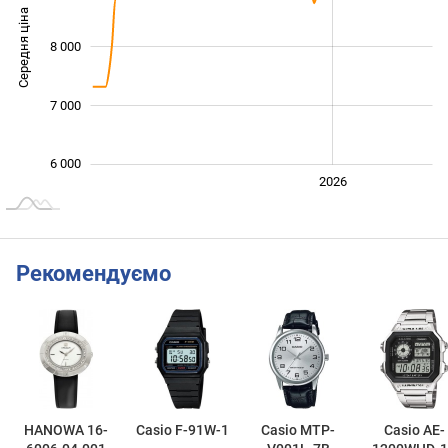
Середня ціна
8 000
10 000
7 000
6 000
2024
2025
2028
2026
L
Рекомендуємо
HANOWA 16-
Casio F-91W-1
Casio MTP-
Casio AE-