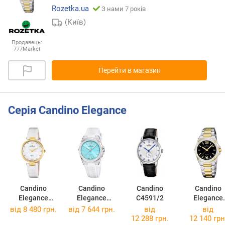
Rozetka.ua
З нами 7 років
(Київ)
Продавець:
777Market
Перейти в магазин
Серія Candino Elegance
Candino
Candino
Candino
Candino
Elegance
Elegance
C4591/2
Elegance
C4670/3
C4777/2
C4776/6
від 8 480 грн.
від 7 644 грн.
від
від
12 288 грн.
12 140 грн