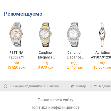
Рекомендуємо
FESTINA
Candino
Candino
Adriatica
F20037/1
Elegance
Elegance
A3507.9123
C4752/1
C4753/1
від
від
від
від
13 820 грн.
13 970 грн.
12 140 грн.
10 057 грн
Наручні годинники
Candino
Фільтр
Усі моделі
Повна версія сайту
Політика конфіденційності