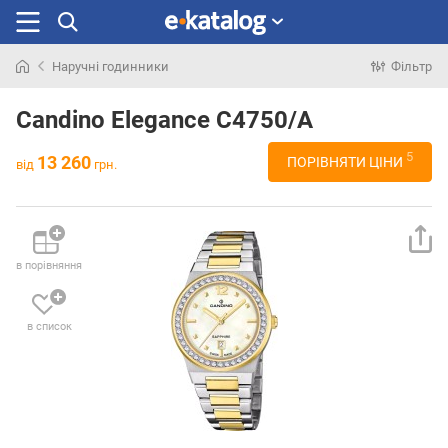
Наручні годинники
Фільтр
Шукали
раніше
Candino Elegance C4750/A
5
13 260
ПОРІВНЯТИ ЦІНИ
від
грн.
в порівняння
в список