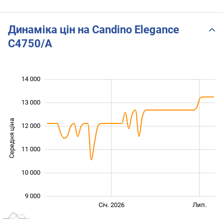
Динаміка цін на Candino Elegance
C4750/A
14 000
 000
 000
 000
13 000
Середня ціна
12 000
10 000
11 000
10 000
9 000
Січ. 2027
Лип.
Січ. 2026
Лип.
L