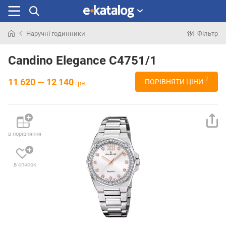
Наручні годинники
Фільтр
Шукали
раніше
Candino Elegance C4751/1
7
11 620 — 12 140
ПОРІВНЯТИ ЦІНИ
грн.
в порівняння
в список