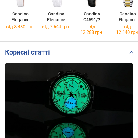
Candino
Candino
Candino
Candino
Elegance
Elegance
C4591/2
Elegance
C4670/3
C4777/2
C4776/6
від 8 480 грн.
від 7 644 грн.
від
від
12 288 грн.
12 140 грн
Корисні статті