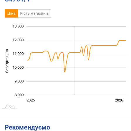
Ціна
К-сть магазинів
 000
 500
 500
 500
 000
 000
13 000
12 000
Середня ціна
11 000
10 000
10 000
9 000
8 000
Січ. 2025
Лип.
2027
2025
2026
L
Рекомендуємо