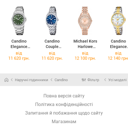
Candino
Candino
Michael Kors
Candino
Elegance
Couple
Harlowe
Elegance
C4751/5
C4703/B
MK4710
C4767/1
від
від
від
від
11 620 грн.
11 620 грн.
12 100 грн.
12 140 грн
Наручні годинники
Candino
Фільтр
Усі моделі
Повна версія сайту
Політика конфіденційності
Запитання й побажання щодо сайту
Магазинам