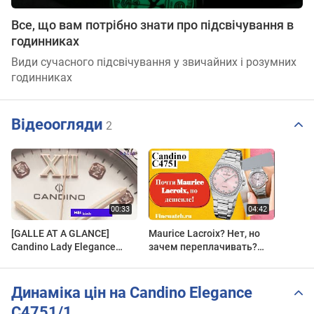
Все, що вам потрібно знати про підсвічування в
годинниках
Види сучасного підсвічування у звичайних і розумних
годинниках
Відеоогляди
2
[GALLE AT A GLANCE]
Maurice Lacroix? Нет, но
Candino Lady Elegance
зачем переплачивать?
C4751/1
Часы Candino C4751 - для
самой искушенной!
Динаміка цін на Candino Elegance
C4751/1