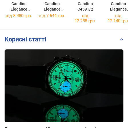
Candino
Candino
Candino
Candino
Elegance
Elegance
C4591/2
Elegance
C4670/3
C4777/2
C4776/6
від 8 480 грн.
від 7 644 грн.
від
від
12 288 грн.
12 140 грн
Корисні статті