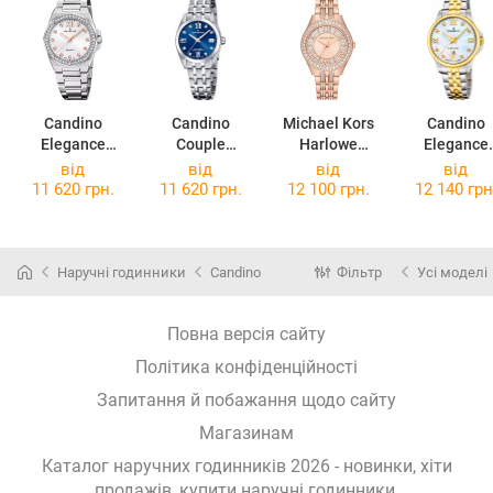
Candino
Candino
Michael Kors
Candino
Elegance
Couple
Harlowe
Elegance
C4751/1
C4703/B
MK4710
C4767/1
від
від
від
від
11 620 грн.
11 620 грн.
12 100 грн.
12 140 грн
Наручні годинники
Candino
Фільтр
Усі моделі
Повна версія сайту
Політика конфіденційності
Запитання й побажання щодо сайту
Магазинам
Каталог наручних годинників 2026 - новинки, хіти
продажів,
купити наручні годинники
.