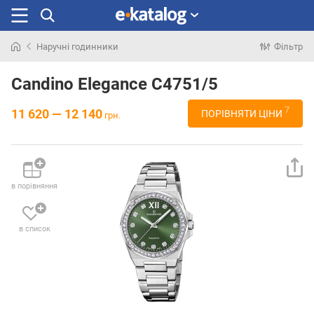
Наручні годинники
Фільтр
Шукали
раніше
Candino Elegance C4751/5
7
11 620 — 12 140
ПОРІВНЯТИ ЦІНИ
грн.
в порівняння
в список