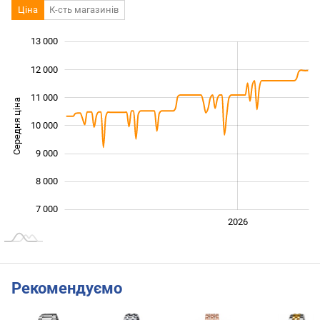
Ціна
К-сть магазинів
13 000
 000
 000
 000
12 000
11 000
Середня ціна
10 000
10 000
9 000
8 000
7 000
2024
2025
2028
2026
L
Рекомендуємо