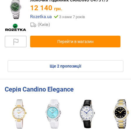
Жіночий годинник CANDINO C4751/5
12 140
грн.
Rozetka.ua
З нами 7 років
(Київ)
Перейти в магазин
ще
2
пропозиції
Серія Candino Elegance