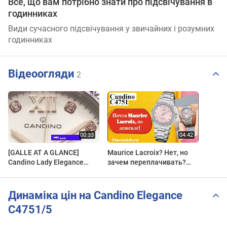
Все, що вам потрібно знати про підсвічування в
годинниках
Види сучасного підсвічування у звичайних і розумних
годинниках
Відеоогляди
2
[GALLE AT A GLANCE]
Maurice Lacroix? Нет, но
Candino Lady Elegance
зачем переплачивать?
C4751/1
Часы Candino C4751 - для
самой искушенной!
Динаміка цін на Candino Elegance
C4751/5