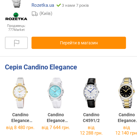
Rozetka.ua
З нами 7 років
(Київ)
Продавець:
777Market
Перейти в магазин
Серія Candino Elegance
Candino
Candino
Candino
Candino
Elegance
Elegance
C4591/2
Elegance
C4670/3
C4777/2
C4776/6
від 8 480 грн.
від 7 644 грн.
від
від
12 288 грн.
12 140 грн