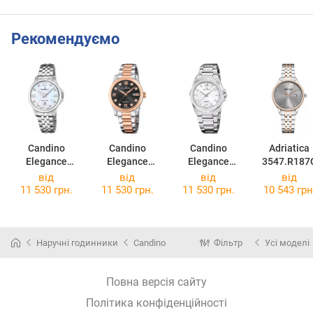
Рекомендуємо
Candino
Candino
Candino
Adriatica
Elegance
Elegance
Elegance
3547.R187
C4766/1
C4739/5
C4775/1
від
від
від
від
11 530 грн.
11 530 грн.
11 530 грн.
10 543 грн
Наручні годинники
Candino
Фільтр
Усі моделі
Повна версія сайту
Політика конфіденційності