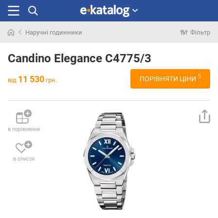
Наручні годинники
Фільтр
Шукали
раніше
Candino Elegance C4775/3
5
11 530
ПОРІВНЯТИ ЦІНИ
від
грн.
в порівняння
в список