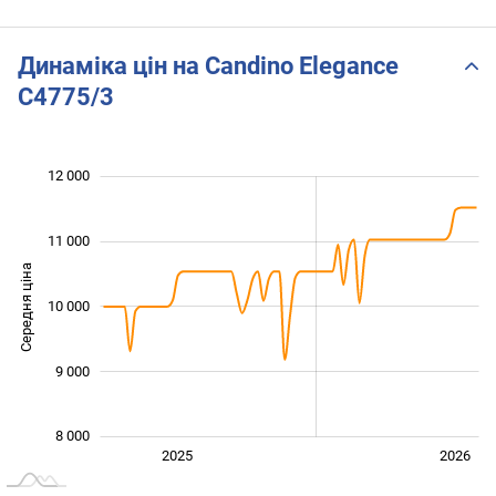
Динаміка цін на Candino Elegance
C4775/3
12 000
 500
 000
 000
 500
 500
 500
 000
11 000
Середня ціна
10 000
10 000
9 000
8 000
Січ. 2025
Лип.
2027
2025
2026
L