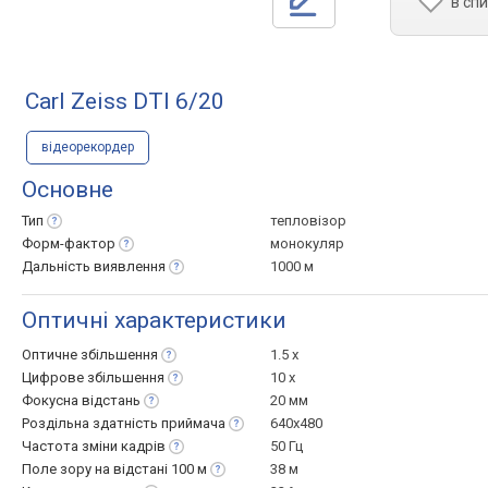
в сп
Carl Zeiss DTI 6/20
відеорекордер
Основне
Тип
тепловізор
Форм-фактор
монокуляр
Дальність
виявлення
1000 м
Оптичні характеристики
Оптичне
збільшення
1.5 x
Цифрове
збільшення
10 x
Фокусна
відстань
20 мм
Роздільна здатність
приймача
640x480
Частота зміни
кадрів
50 Гц
Поле зору на відстані 100
м
38 м