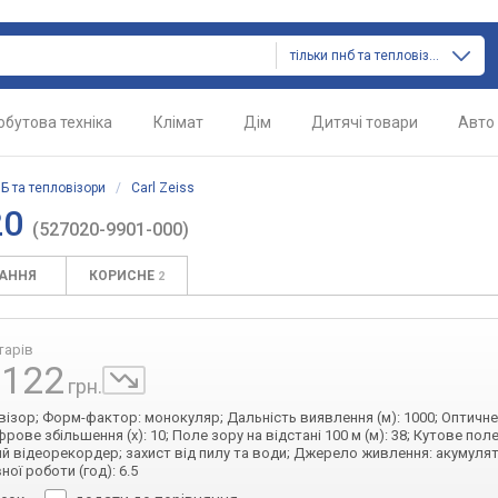
тільки пнб та тепловізори
обутова техніка
Клімат
Дім
Дитячі товари
Авто
Б та тепловізори
/
Carl Zeiss
20
(527020-9901-000)
ТАННЯ
КОРИСНЕ
2
тарів
 122
грн.
овізор; Форм-фактор: монокуляр; Дальність виявлення (м): 1000; Оптичн
Цифрове збільшення (x): 10; Поле зору на відстані 100 м (м): 38; Кутове поле 
й відеорекордер; захист від пилу та води; Джерело живлення: акумулят
ої роботи (год): 6.5