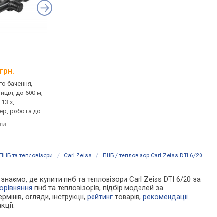
Guide TA431
AGM Taipan V2 19-3
грн.
від 74 500 грн.
від 29 070 грн.
го бачення,
тепловізор, насадка, до
тепловізор, монокул
иціл, до 600 м,
1000 м, збільшення 1 x,
950 м, збільшення 3 x
13 x,
об'єктив: 35 мм, робота до
об'єктив: 19 мм,
ер, робота до
7 год
відеорекордер, робо
6 год
яти
порівняти
порівняти
ПНБ та тепловізори
/
Carl Zeiss
/
ПНБ / тепловізор Carl Zeiss DTI 6/20
 знаємо, де купити пнб та тепловізори Carl Zeiss DTI 6/20 за
орівняння
пнб та тепловізорів, підбір моделей за
рмінів, огляди, інструкції,
рейтинг
товарів,
рекомендації
кції.