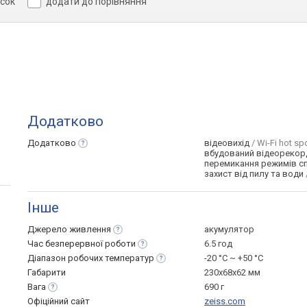
исок
додати до порівняння
Додатково
Додатково
відеовихід
/ Wi-Fi hot spo
вбудований відеорекор
перемикання режимів с
захист від пилу та води
Інше
Джерело
живлення
акумулятор
Час безперервної
роботи
6.5 год
Діапазон робочих
температур
-20 °C ~ +50 °С
Габарити
230x68x62 мм
Вага
690 г
Офіційний сайт
zeiss.com