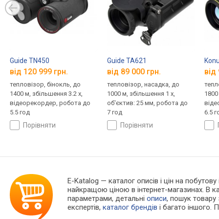
Guide TN450
Guide TA621
Konu
від 120 999 грн.
від 89 000 грн.
від 
тепловізор, бінокль, до
тепловізор, насадка, до
тепл
1400 м, збільшення 3.2 x,
1000 м, збільшення 1 x,
1800 
відеорекордер, робота до
об'єктив: 25 мм, робота до
віде
5.5 год
7 год
6.5 г
порівняти
порівняти
E-Katalog
— каталог описів і цін на побутову 
найкращою ціною в інтернет-магазинах. В 
параметрами, детальні
описи
, пошук товару
експертів,
каталог брендів
і багато іншого. 