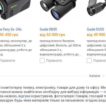
s Fiery 3x -24x
Guide DN30
Guide DU50
92 450 грн.
від 62 000 грн.
від 49 900 
овізор, монокуляр, до
прилад нічного бачення,
прилад нічно
м, збільшення 3 x,
цифровий, бінокль, до 600 м,
цифровий, пр
орекордер, робота до
збільшення 2 x,
збільшення 3.
од
відеорекордер, робота до
відеорекорд
6 год
15 год
порівняти
порівняти
порівн
Каталог
/
і комп'ютерну техніку, електроніку, товари для дому та офісу. Ми
каталозі можна знайти всю необхідну для вибору інформацію —
п
 за назвою,
відгуки
користувачів, фотогалереї товарів, глосарій те
Передрук будь-яких матеріалів тільки за письмовою згодою реда