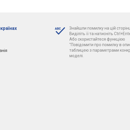
 країнах
Знайшли помилку на цій сторінц
Виділіть її та натисніть Ctrl+Ente
Або скористайтеся функцією
"Повідомити про помилку в опис
анія
таблицею з параметрами конк
моделі.