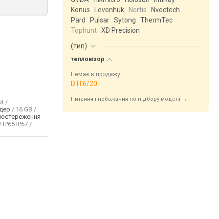
Konus
Levenhuk
Nortis
Nvectech
Pard
Pulsar
Sytong
ThermTec
Tophunt
XD Precision
(
тип
)
тепловізор
Немає в продажу
DTI 6/20
Питання і побажання по підбору моделі →
t /
дер
/ 16 GB /
постереження
/ IP65 IP67 /