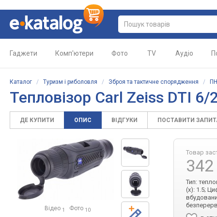
Гаджети
Комп'ютери
Фото
TV
Аудіо
П
Каталог
/
Туризм і риболовля
/
Зброя та тактичне спорядження
/
ПН
Тепловізор Carl Zeiss DTI 6/
ДЕ КУПИТИ
ОПИС
ВІДГУКИ
ПОСТАВИТИ ЗАПИ
Товар зас
342
Тип: тепл
(x): 1.5; 
вбудовани
безперервн
Відео
Фото
1
10