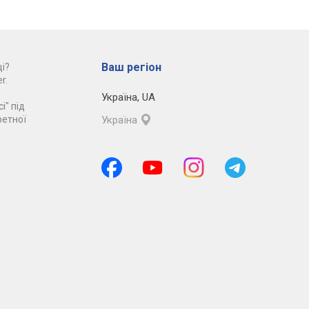
Ваш регіон
і?
r.
Україна
,
UA
і" під
ретної
Україна