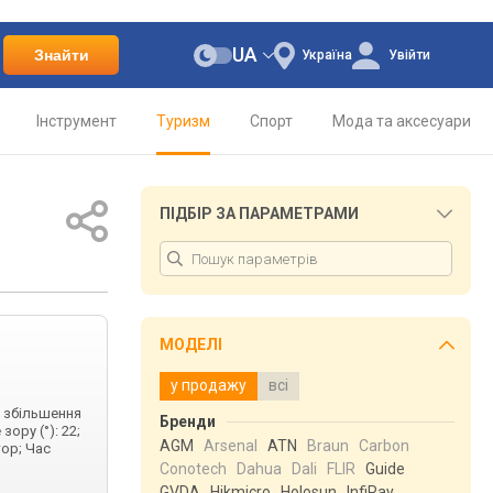
UA
Знайти
Україна
Увійти
Інструмент
Туризм
Спорт
Мода та аксесуари
ПІДБІР ЗА ПАРАМЕТРАМИ
МОДЕЛІ
у продажу
всі
е збільшення
Бренди
зору (°): 22;
AGM
Arsenal
ATN
Braun
Carbon
ор; Час
Conotech
Dahua
Dali
FLIR
Guide
GVDA
Hikmicro
Holosun
InfiRay