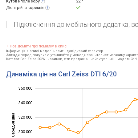
Кутове поле
зору
22 °
Діоптрійна
корекція
Підключення до мобільного додатка, в
Повідомити про помилку в описі
Інформація в описі моделі носить довідковий характер.
Завжди
перед покупкою уточнюйте у менеджера інтернет-магазину характе
Каталог Carl Zeiss 2026
- новинки, хіти продажів і найактуальніші моделі Carl 
Динаміка цін на Carl Zeiss DTI 6/20
250 000
270 000
290 000
380 000
240 000
220 000
360 000
340 000
Середня ціна
320 000
270 000
300 000